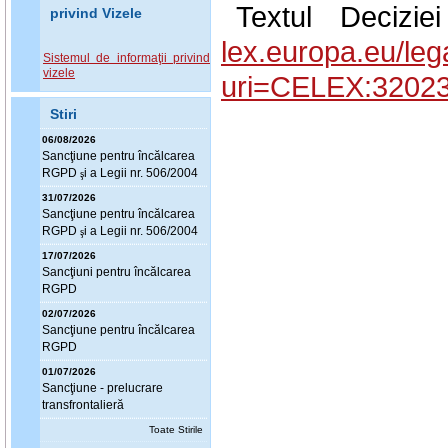
Textul Decizie
privind Vizele
lex.europa.eu/le
Sistemul de informaţii privind
vizele
uri=CELEX:3202
Stiri
06/08/2026
Sanc
ţ
iune pentru încălcarea
RGPD
i a Legii nr. 506/2004
ş
31/07/2026
Sanc
ţ
iune pentru încălcarea
RGPD
i a Legii nr. 506/2004
ş
17/07/2026
Sanc
ţ
iuni pentru încălcarea
RGPD
02/07/2026
Sanc
ţ
iune pentru încălcarea
RGPD
01/07/2026
Sanc
ţ
iune - prelucrare
transfrontalieră
Toate Stirile