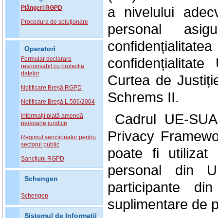
a nivelului adec
Plângeri RGPD
Procedura de soluționare
personal asi
confidențialitat
Operatori
confidențialitat
Formular declarare
responsabil cu protecția
datelor
Curtea de Justiț
Notificare Breșă RGPD
Schrems II.
Notificare Breșă L.506/2004
Cadrul UE-SUA p
Informații plată amendă
persoane juridice
Privacy Framewor
Regimul sancționator pentru
sectorul public
poate fi utiliza
Sancțiuni RGPD
personal din Un
Schengen
participante d
Schengen
suplimentare de pr
Sistemul de Informatii