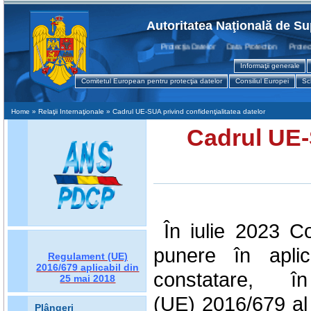
Autoritatea Naţională de Su
Protecţia Datelor Data Protection Protectio
Informaţii generale
Comitetul European pentru protecţia datelor
Consiliul Europei
Sc
Home
» Relaţii Internaţionale » Cadrul UE-SUA privind confidenţialitatea datelor
Cadrul UE-
În iulie 2023 
punere în apli
Regulament (UE)
2016/679
aplicabil din
constatare, 
25 mai 2018
(UE) 2016/679 al 
Plângeri