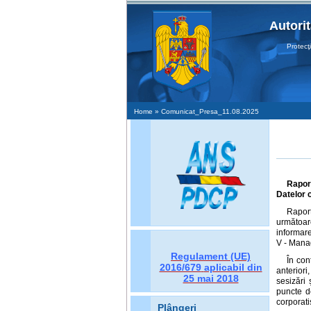
Autori
Protecţia D
Home
» Comunicat_Presa_11.08.2025
Raport
Datelor 
Raport
următoar
informare 
V - Manag
Regulament (UE)
În con
2016/679
aplicabil din
anteriori
25 mai 2018
sesizări 
puncte d
corporati
Plângeri