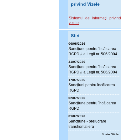
privind Vizele
Sistemul de informaţii privind
vizele
Stiri
06/08/2026
Sanc
ţ
iune pentru încălcarea
RGPD
i a Legii nr. 506/2004
ş
31/07/2026
Sanc
ţ
iune pentru încălcarea
RGPD
i a Legii nr. 506/2004
ş
17/07/2026
Sanc
ţ
iuni pentru încălcarea
RGPD
02/07/2026
Sanc
ţ
iune pentru încălcarea
RGPD
01/07/2026
Sanc
ţ
iune - prelucrare
transfrontalieră
Toate Stirile