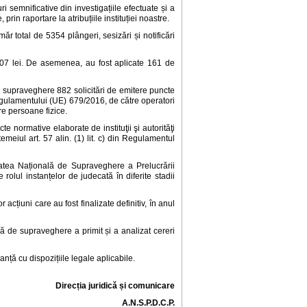
semnificative din investigațiile efectuate și a
rin raportare la atribuțiile instituției noastre.
măr total de 5354 plângeri, sesizări și notificări
907 lei. De asemenea, au fost aplicate 161 de
e supraveghere 882 solicitări de emitere puncte
Regulamentului (UE) 679/2016, de către operatori
tre persoane fizice.
normative elaborate de instituţii şi autorităţi
meiul art. 57 alin. (1) lit. c) din Regulamentul
itatea Națională de Supraveghere a Prelucrării
lul instanțelor de judecată în diferite stadii
acțiuni care au fost finalizate definitiv, în anul
ală de supraveghere a primit și a analizat cereri
concordanță cu dispozițiile legale aplicabile.
Direcția juridică și comunicare
A.N.S.P.D.C.P.