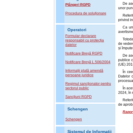
De ase
Plângeri RGPD
unor punc
Procedura de soluționare
Referi
privind i
Ca urm
Operatori
avertisme
Formular declarare
Totoda
responsabil cu protecția
de vedere
datelor
și împute
Notificare Breșă RGPD
De ase
publice c
Notificare Breșă L.506/2004
(UE) 201
Informații plată amendă
În cee
persoane juridice
Datelor 
procesua
Regimul sancționator pentru
sectorul public
În ace
2024, în 
Sancțiuni RGPD
Referi
de aprob
Schengen
Raport
Schengen
Sistemul de Informatii