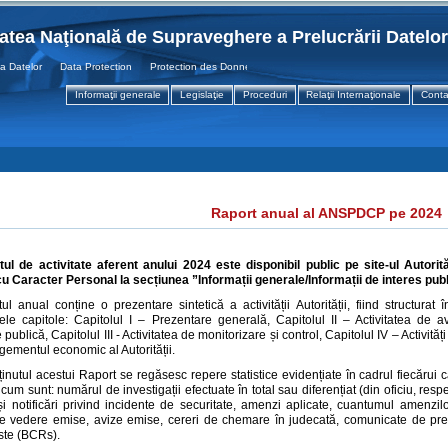
tatea Naţională de Supraveghere a Prelucrării Datelo
atelor Data Protection Protection des Donnees
Informaţii generale
Legislaţie
Proceduri
Relaţii Internaţionale
Conta
Raport anual al ANSPDCP pe 2024
ul de activitate aferent anului 2024 este disponibil public pe site-ul Autori
cu Caracter Personal la secțiunea ”Informații generale/Informații de interes pu
ul anual conține o prezentare sintetică a activității Autorității, fiind structura
ele capitole: Capitolul I – Prezentare generală, Capitolul II – Activitatea de av
publică, Capitolul III - Activitatea de monitorizare și control, Capitolul IV – Activităț
ementul economic al Autorității.
ținutul acestui Raport se regăsesc repere statistice evidențiate în cadrul fiecărui c
, cum sunt: numărul de investigații efectuate în total sau diferențiat (din oficiu, re
și notificări privind incidente de securitate, amenzi aplicate, cuantumul amenzi
e vedere emise, avize emise, cereri de chemare în judecată, comunicate de pre
ste (BCRs).