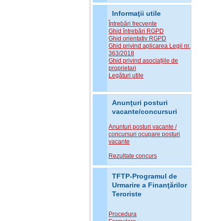
Informaţii utile
Întrebări frecvente
Ghid întrebări RGPD
Ghid orientativ RGPD
Ghid privind aplicarea Legii nr.
363/2018
Ghid privind asociațiile de
proprietari
Legături utile
Anunţuri posturi
vacante/concursuri
Anunturi posturi vacante /
concursuri ocupare posturi
vacante
Rezultate concurs
TFTP-Programul de
Urmarire a Finanţărilor
Teroriste
Procedura