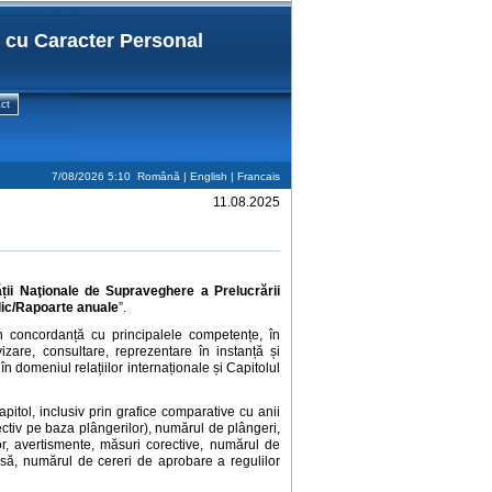
r cu Caracter Personal
ct
7/08/2026 5:10
Română |
English
|
Francais
11.08.2025
tății Naţionale de Supraveghere a Prelucrării
blic/Rapoarte anuale
”.
t în concordanță cu principalele competențe, în
izare, consultare, reprezentare în instanță și
i în domeniul relațiilor internaționale și Capitolul
apitol, inclusiv prin grafice comparative cu anii
spectiv pe baza plângerilor), numărul de plângeri,
lor, avertismente, măsuri corective, numărul de
să, numărul de cereri de aprobare a regulilor