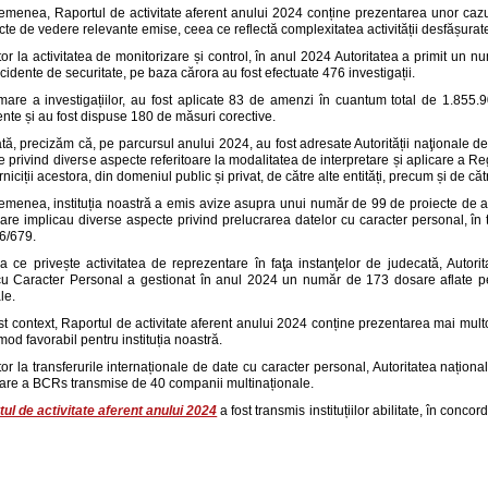
menea, Raportul de activitate aferent anului 2024 conține prezentarea unor cazuri 
te de vedere relevante emise, ceea ce reflectă complexitatea activității desfășurate, p
tor la activitatea de monitorizare și control, în anul 2024 Autoritatea a primit un nu
ncidente de securitate, pe baza cărora au fost efectuate 476 investigații.
are a investigațiilor, au fost aplicate 83 de amenzi în cuantum total de 1.855.
nte și au fost dispuse 180 de măsuri corective.
tă, precizăm că, pe parcursul anului 2024, au fost adresate Autorității naţionale d
 privind diverse aspecte referitoare la modalitatea de interpretare și aplicare a 
rniciții acestora, din domeniul public și privat, de către alte entități, precum și de că
menea, instituția noastră a emis avize asupra unui număr de 99 de proiecte de acte 
are implicau diverse aspecte privind prelucrarea datelor cu caracter personal, în te
6/679.
a ce privește activitatea de reprezentare în faţa instanţelor de judecată, Autor
cu Caracter Personal a gestionat în anul 2024 un număr de 173 dosare aflate pe ro
le.
st context, Raportul de activitate aferent anului 2024 conține prezentarea mai multor 
mod favorabil pentru instituția noastră.
tor la transferurile internaționale de date cu caracter personal, Autoritatea națion
are a BCRs transmise de 40 companii multinaționale.
ul de activitate aferent anului 2024
a fost transmis instituțiilor abilitate, în 