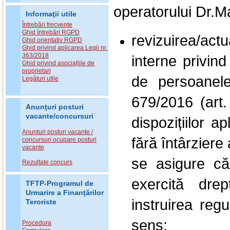
operatorului
Dr.M
Informaţii utile
Întrebări frecvente
Ghid întrebări RGPD
revizuirea/ac
Ghid orientativ RGPD
Ghid privind aplicarea Legii nr.
363/2018
interne privin
Ghid privind asociațiile de
proprietari
de persoanele
Legături utile
679/2016 (art.
Anunţuri posturi
vacante/concursuri
dispozițiilor a
Anunturi posturi vacante /
fără întârziere
concursuri ocupare posturi
vacante
se asigure că
Rezultate concurs
exercită drep
TFTP-Programul de
Urmarire a Finanţărilor
instruirea reg
Teroriste
sens;
Procedura