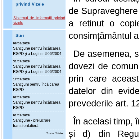
privind Vizele
de Supraveghere a
Sistemul de informaţii privind
a reținut o copi
vizele
consimțământul a
Stiri
06/08/2026
Sanc
ţ
iune pentru încălcarea
De asemenea, s-
RGPD
i a Legii nr. 506/2004
ş
31/07/2026
dovezi de comun
Sanc
ţ
iune pentru încălcarea
RGPD
i a Legii nr. 506/2004
ş
prin care aceast
17/07/2026
Sanc
ţ
iuni pentru încălcarea
datelor din evide
RGPD
02/07/2026
prevederile art.
12
Sanc
ţ
iune pentru încălcarea
RGPD
01/07/2026
În același timp,
î
Sanc
ţ
iune - prelucrare
transfrontalieră
și d) din Regu
Toate Stirile