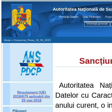
Autoritatea Naţională de Su
Protecţia Datelor Data Protection Protectio
Informaţii generale
Home
» Comunicat_Presa_18_09_2025
Sancțiu
Autoritatea N
Regulament (UE)
Datelor cu Carac
2016/679
aplicabil din
25 mai 2018
anului curent, o in
Plângeri