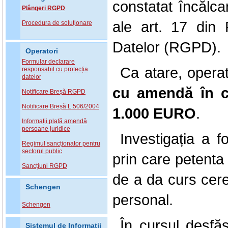
constatat
încălca
Plângeri RGPD
ale art. 17 din
R
Procedura de soluționare
Datelor (RGPD).
Operatori
Formular declarare
Ca atare,
opera
responsabil cu protecția
datelor
cu amendă în 
Notificare Breșă RGPD
Notificare Breșă L.506/2004
1.000 EURO
.
Informații plată amendă
persoane juridice
Investigația a 
Regimul sancționator pentru
sectorul public
prin care petent
Sancțiuni RGPD
de a da curs cere
Schengen
personal.
Schengen
În cursul desfășu
Sistemul de Informatii