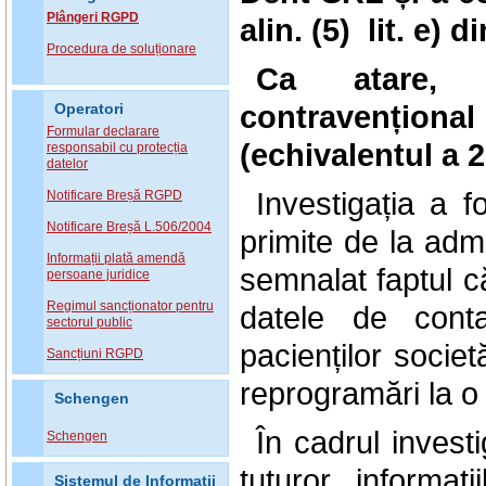
Plângeri RGPD
alin. (5) lit. e)
Procedura de soluționare
Ca atare, 
contravenționa
Operatori
Formular declarare
(
echivalentul a 2
responsabil cu protecția
datelor
Investigația a 
Notificare Breșă RGPD
Notificare Breșă L.506/2004
primite de la admi
Informații plată amendă
semnalat faptul c
persoane juridice
Regimul sancționator pentru
datele de conta
sectorul public
pacienților societă
Sancțiuni RGPD
reprogramări la o 
Schengen
În cadrul invest
Schengen
tuturor informați
Sistemul de Informatii