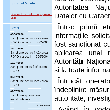
privind Vizele
Autoritatea Naț
Datelor cu Caract
Sistemul de informaţii privind
vizele
Într-o primă et
Stiri
informațiile solic
06/08/2026
Sanc
ţ
iune pentru încălcarea
fost sancționat c
RGPD
i a Legii nr. 506/2004
ş
31/07/2026
aplicarea unei 
Sanc
ţ
iune pentru încălcarea
RGPD
i a Legii nr. 506/2004
ş
Autorității Națio
17/07/2026
Sanc
ţ
iuni pentru încălcarea
și la toate informaț
RGPD
02/07/2026
Întrucât opera
Sanc
ţ
iune pentru încălcarea
RGPD
îndeplinire măsur
01/07/2026
Sanc
ţ
iune - prelucrare
autoritate, investi
transfrontalieră
Toate Stirile
Având în vede