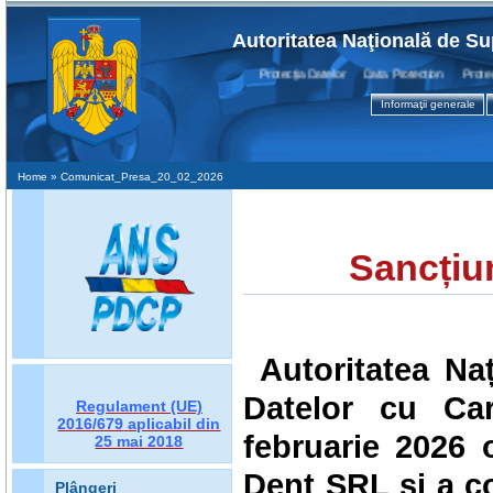
Autoritatea Naţională de Su
Protecţia Datelor Data Protection Protecti
Informaţii generale
Home
» Comunicat_Presa_20_02_2026
Sancțiu
Autoritatea Na
Datelor cu Car
Regulament (UE)
2016/679
aplicabil din
februarie 2026 
25 mai 2018
Dent SRL și a co
Plângeri