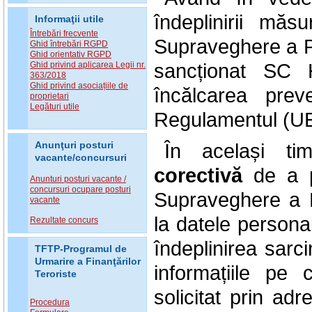
îndeplinirii măs
Informaţii utile
Întrebări frecvente
Supraveghere a Pr
Ghid întrebări RGPD
Ghid orientativ RGPD
sancționat SC
Ghid privind aplicarea Legii nr.
363/2018
Ghid privind asociațiile de
încălcarea prev
proprietari
Legături utile
Regulamentul (UE
În același ti
Anunţuri posturi
vacante/concursuri
corectivă
de a pe
Anunturi posturi vacante /
concursuri ocupare posturi
Supraveghere a P
vacante
la datele personal
Rezultate concurs
îndeplinirea sarci
TFTP-Programul de
Urmarire a Finanţărilor
informațiile pe
Teroriste
solicitat prin ad
Procedura