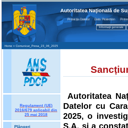
Autoritatea Naţională de Su
Protecţia Datelor Data Protection Protectio
Informaţii generale
Home
» Comunicat_Presa_23_06_2025
Sancțiu
Autoritatea Na
Datelor cu Cara
Regulament (UE)
2016/679
aplicabil din
2025, o investi
25 mai 2018
S.A. și a consta
Plângeri