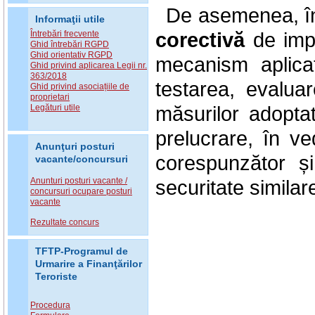
De asemenea, în
Informaţii utile
corectivă
de impl
Întrebări frecvente
Ghid întrebări RGPD
Ghid orientativ RGPD
mecanism aplicat
Ghid privind aplicarea Legii nr.
363/2018
testarea, evaluar
Ghid privind asociațiile de
proprietari
măsurilor adopta
Legături utile
prelucrare, în ve
Anunţuri posturi
corespunzător și
vacante/concursuri
Anunturi posturi vacante /
securitate similar
concursuri ocupare posturi
vacante
Rezultate concurs
TFTP-Programul de
Urmarire a Finanţărilor
Teroriste
Procedura