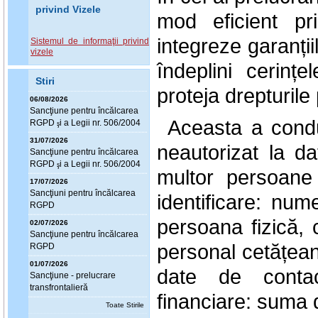
privind Vizele
mod eficient pr
integreze garanții
Sistemul de informaţii privind
vizele
îndeplini cerin
Stiri
proteja drepturile
06/08/2026
Sanc
ţ
iune pentru încălcarea
Aceasta a condu
RGPD
i a Legii nr. 506/2004
ş
31/07/2026
neautorizat la d
Sanc
ţ
iune pentru încălcarea
RGPD
i a Legii nr. 506/2004
ş
multor persoane 
17/07/2026
Sanc
ţ
iuni pentru încălcarea
identificare: num
RGPD
persoana fizică,
02/07/2026
Sanc
ţ
iune pentru încălcarea
personal cetățean 
RGPD
01/07/2026
date de conta
Sanc
ţ
iune - prelucrare
transfrontalieră
financiare: suma d
Toate Stirile