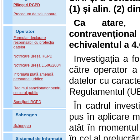
Plângeri RGPD
(1) și alin. (2)
di
Procedura de soluționare
Ca atare, 
contravenționa
Operatori
Formular declarare
echivalentul a
4
responsabil cu protecția
datelor
Investigația a f
Notificare Breșă RGPD
Notificare Breșă L.506/2004
către operator a 
Informații plată amendă
datelor cu caracter
persoane juridice
Regimul sancționator pentru
Regulamentul (UE
sectorul public
Sancțiuni RGPD
În cadrul invest
pus în aplicare m
Schengen
atât în momentul s
Schengen
în cel al prelucră
Sistemul de Informatii