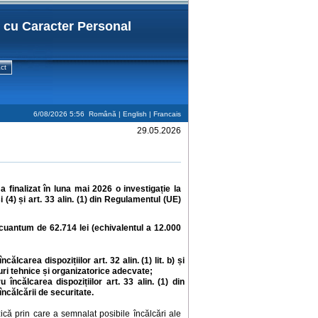
r cu Caracter Personal
ct
6/08/2026 5:56
Română |
English
|
Francais
29.05.2026
finalizat în luna mai 2026 o investigație la
i (4) și art. 33 alin. (1) din
Regulamentul (UE)
cuantum de 62.714 lei (echivalentul a 12.000
carea dispozițiilor art. 32 alin. (1) lit. b) și
ri tehnice și organizatorice adecvate;
ncălcarea dispozițiilor art. 33 alin. (1) din
ncălcării de securitate.
zică prin care a semnalat posibile încălcări ale