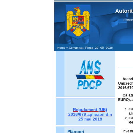
Autori
Protecţia D
Home
» Comunicat_Presa_29_05_2026
Autori
Unicred
2016/679
Ca at
EURO), a
cu
Regulament (UE)
al
2016/679
aplicabil din
cu
25 mai 2018
Re
Invest
Plângeri