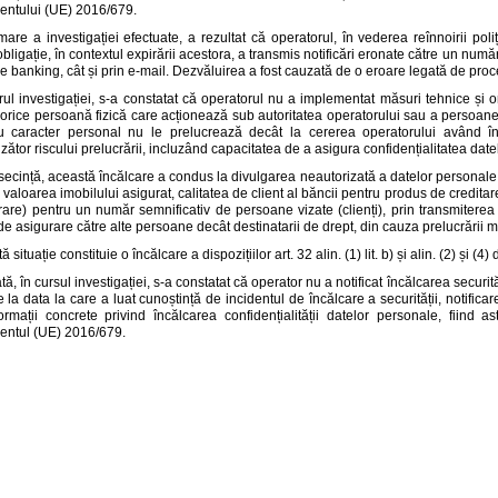
ntului (UE) 2016/679.
are a investigației efectuate, a rezultat că operatorul, în vederea reînnoirii poli
bligație, în contextul expirării acestora, a transmis notificări eronate către un numă
e banking, cât și prin e-mail. Dezvăluirea a fost cauzată de o eroare legată de proces
rul investigației, s-a constatat că operatorul nu a implementat măsuri tehnice și
 orice persoană fizică care acționează sub autoritatea operatorului sau a persoane
u caracter personal nu le prelucrează decât la cererea operatorului având î
ător riscului prelucrării, incluzând capacitatea de a asigura confidențialitatea datel
secință, această încălcare a condus la divulgarea neautorizată a datelor personal
 valoarea imobilului asigurat, calitatea de client al băncii pentru produs de creditare
are) pentru un număr semnificativ de persoane vizate (clienți), prin transmiterea 
 de asigurare către alte persoane decât destinatarii de drept, din cauza prelucrării
 situație constituie o încălcare a dispozițiilor art. 32 alin. (1) lit. b) și alin. (2) și
tă, în cursul investigației, s-a constatat că operator nu a notificat încălcarea securi
 la data la care a luat cunoștință de incidentul de încălcare a securității, notificar
rmații concrete privind încălcarea confidențialității datelor personale, fiind ast
ntul (UE) 2016/679.