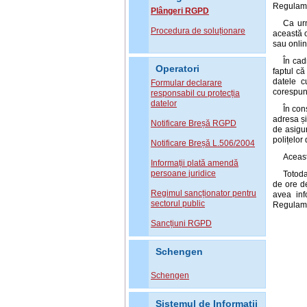
Regulame
Plângeri RGPD
Ca urm
Procedura de soluționare
această o
sau onlin
În cad
Operatori
faptul că
datele c
Formular declarare
corespunz
responsabil cu protecția
datelor
În con
adresa și
Notificare Breșă RGPD
de asigur
polițelor
Notificare Breșă L.506/2004
Această
Informații plată amendă
persoane juridice
Totoda
de ore de
Regimul sancționator pentru
avea info
sectorul public
Regulame
Sancțiuni RGPD
Schengen
Schengen
Sistemul de Informatii