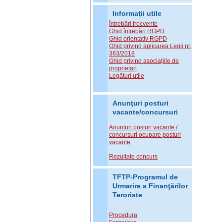
Informaţii utile
Întrebări frecvente
Ghid întrebări RGPD
Ghid orientativ RGPD
Ghid privind aplicarea Legii nr.
363/2018
Ghid privind asociațiile de
proprietari
Legături utile
Anunţuri posturi
vacante/concursuri
Anunturi posturi vacante /
concursuri ocupare posturi
vacante
Rezultate concurs
TFTP-Programul de
Urmarire a Finanţărilor
Teroriste
Procedura