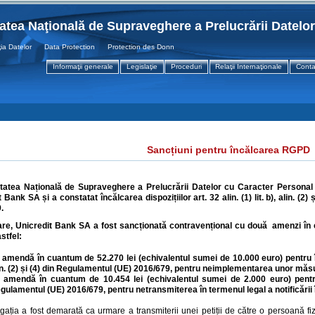
tatea Naţională de Supraveghere a Prelucrării Datelo
atelor Data Protection Protection des Donnees
Informaţii generale
Legislaţie
Proceduri
Relaţii Internaţionale
Conta
Sancțiuni pentru încălcarea RGPD
tatea Națională de Supraveghere a Prelucrării Datelor cu Caracter Personal a 
it Bank SA
și a constatat încălcarea dispozițiilor art. 32 alin. (1) lit. b), alin. (2) ș
.
are, Unicredit Bank SA a fost sancționată contravențional cu două amenzi în 
stfel:
 amendă în cuantum de 52.270 lei (echivalentul sumei de 10.000 euro) pentru încăl
in. (2) și (4) din Regulamentul (UE) 2016/679, pentru neimplementarea unor măsu
 amendă în cuantum de 10.454 lei (echivalentul sumei de 2.000 euro) pentru î
gulamentul (UE) 2016/679, pentru netransmiterea în termenul legal a notificării î
igația a fost demarată ca urmare a transmiterii unei petiții de către o persoană fi