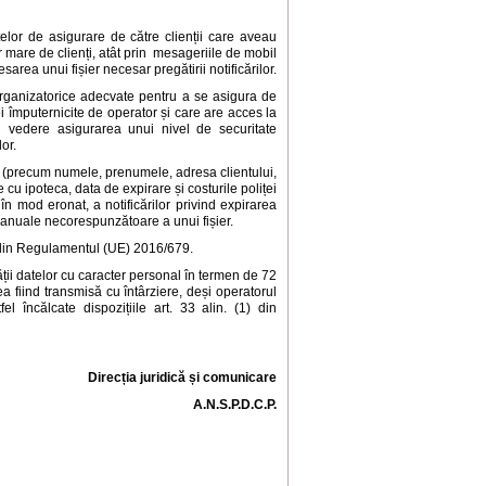
țelor de asigurare de către clienții care aveau
r mare de clienți, atât prin mesageriile de mobil
area unui fișier necesar pregătirii notificărilor.
 organizatorice adecvate pentru a se asigura de
i împuternicite de operator și care are acces la
n vedere asigurarea unui nivel de securitate
or.
e (precum numele, prenumele, adresa clientului,
 cu ipoteca, data de expirare și costurile poliței
în mod eronat, a notificărilor privind expirarea
 manuale necorespunzătoare a unui fișier.
 (4) din Regulamentul (UE) 2016/679.
tății datelor cu caracter personal în termen de 72
ea fiind transmisă cu întârziere, deși operatorul
fel încălcate dispozițiile art. 33 alin. (1) din
Direcția juridică și comunicare
A.N.S.P.D.C.P.