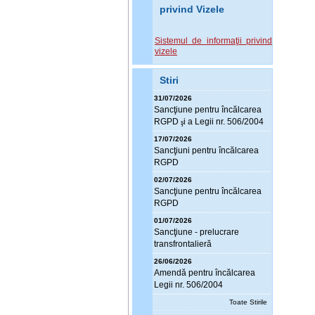
privind Vizele
Sistemul de informaţii privind
vizele
Stiri
31/07/2026
Sanc
ţ
iune pentru încălcarea
RGPD
i a Legii nr. 506/2004
ş
17/07/2026
Sanc
ţ
iuni pentru încălcarea
RGPD
02/07/2026
Sanc
ţ
iune pentru încălcarea
RGPD
01/07/2026
Sanc
ţ
iune - prelucrare
transfrontalieră
26/06/2026
Amendă pentru încălcarea
Legii nr. 506/2004
Toate Stirile