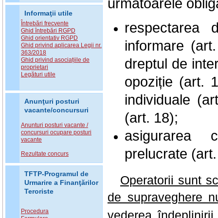
urmatoarele obliga
Informaţii utile
respectarea d
Întrebări frecvente
Ghid întrebări RGPD
Ghid orientativ RGPD
informare (art
Ghid privind aplicarea Legii nr.
363/2018
dreptul de inte
Ghid privind asociațiile de
proprietari
Legături utile
opoziție (art. 
individuale (ar
Anunţuri posturi
vacante/concursuri
(art. 18);
Anunturi posturi vacante /
asigurarea co
concursuri ocupare posturi
vacante
prelucrate (art.
Rezultate concurs
TFTP-Programul de
Operatorii sunt sc
Urmarire a Finanţărilor
Teroriste
de supraveghere nu
Procedura
vederea îndeplinirii