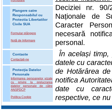
Formulare
Deciziei nr. 90/
Plangere catre
Naționale de Su
Responsabilul cu
Protectia Libertatilor
Caracter Person
Civile SUA
necesară notific
Formular plângere
personal.
Notă de Informare
În același timp,
Contacte
Contactaţi-ne
datele cu caracter
de Hotărârea de
Protecţia Datelor
Personale
notifica Autoritat
Informarea persoanelor vizate
cu privire la prelucrarea
datelor personale de către
date cu caracte
ANSPDCP
respective, ce nu 
Politica Cookie
la obligația no