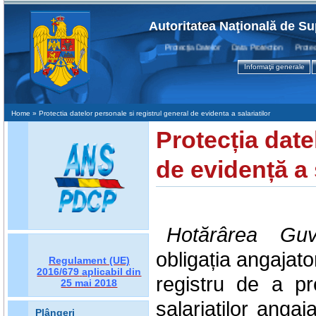
Autoritatea Naţională de Su
Protecţia Datelor Data Protection Protection
Informaţii generale
Home
» Protectia datelor personale si registrul general de evidenta a salariatilor
Protecția date
de evidență a 
Hotărârea Gu
obligația
angajator
Regulament (UE)
2016/679
aplicabil din
registru de a pr
25 mai 2018
salariaților angaj
Plângeri