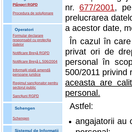
nr.
677/2001
, pe
Plângeri RGPD
Procedura de soluționare
prelucrarea datelo
a acestor date, mo
Operatori
Formular declarare
În cazul în care
responsabil cu protecția
datelor
privat ori de dr
Notificare Breșă RGPD
personal în scop
Notificare Breșă L.506/2004
500/2011 privind r
Informații plată amendă
persoane juridice
aceasta are cali
Regimul sancționator pentru
sectorul public
personal.
Sancțiuni RGPD
Astfel:
Schengen
angajatorii au 
Schengen
personal;
Sistemul de Informatii