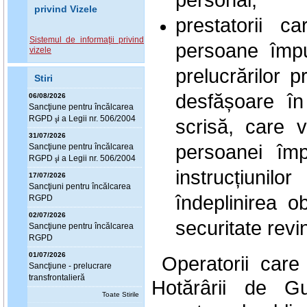
privind Vizele
prestatorii c
Sistemul de informaţii privind
persoane împu
vizele
prelucrărilor 
Stiri
desfășoare în
06/08/2026
Sanc
ţ
iune pentru încălcarea
RGPD
i a Legii nr. 506/2004
scrisă, care v
ş
31/07/2026
persoanei împ
Sanc
ţ
iune pentru încălcarea
RGPD
i a Legii nr. 506/2004
ş
instrucțiunil
17/07/2026
Sanc
ţ
iuni pentru încălcarea
îndeplinirea o
RGPD
02/07/2026
securitate revi
Sanc
ţ
iune pentru încălcarea
RGPD
01/07/2026
Operatorii care
Sanc
ţ
iune - prelucrare
transfrontalieră
Hotărârii de Gu
Toate Stirile