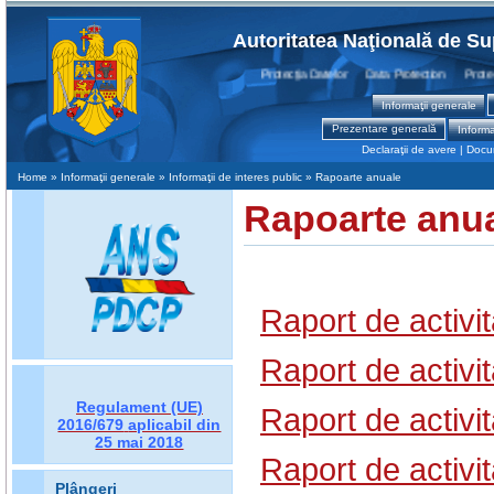
Autoritatea Naţională de Su
Protecţia Datelor Data Protection Protectio
Informaţii generale
Prezentare generală
Informa
Declaraţii de avere
|
Docum
Home
» Informaţii generale » Informaţii de interes public » Rapoarte anuale
Rapoarte anu
Raport de activi
Raport de activi
Regulament (UE)
Raport de activi
2016/679
aplicabil din
25 mai 2018
Raport de activi
Plângeri