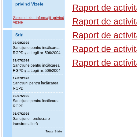
privind Vizele
Raport de activi
Sistemul de informaţii privind
Raport de activi
vizele
Raport de activit
Stiri
06/08/2026
Raport de activi
Sanc
ţ
iune pentru încălcarea
RGPD
i a Legii nr. 506/2004
ş
Raport de activi
31/07/2026
Sanc
ţ
iune pentru încălcarea
RGPD
i a Legii nr. 506/2004
ş
17/07/2026
Sanc
ţ
iuni pentru încălcarea
RGPD
02/07/2026
Sanc
ţ
iune pentru încălcarea
RGPD
01/07/2026
Sanc
ţ
iune - prelucrare
transfrontalieră
Toate Stirile