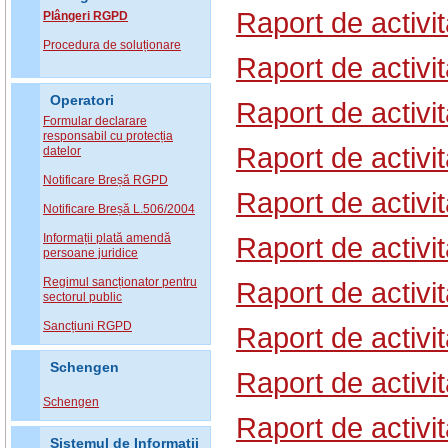
Raport de activi
Plângeri RGPD
Procedura de soluționare
Raport de activi
Operatori
Raport de activi
Formular declarare
responsabil cu protecția
Raport de activi
datelor
Notificare Breșă RGPD
Raport de activi
Notificare Breșă L.506/2004
Informații plată amendă
Raport de activi
persoane juridice
Regimul sancționator pentru
Raport de activi
sectorul public
Sancțiuni RGPD
Raport de activi
Schengen
Raport de activi
Schengen
Raport de activi
Sistemul de Informatii