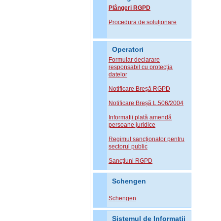
Plângeri RGPD
Procedura de soluționare
Operatori
Formular declarare
responsabil cu protecția
datelor
Notificare Breșă RGPD
Notificare Breșă L.506/2004
Informații plată amendă
persoane juridice
Regimul sancționator pentru
sectorul public
Sancțiuni RGPD
Schengen
Schengen
Sistemul de Informatii