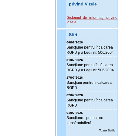
privind Vizele
Sistemul de informaţii privind
vizele
Stiri
06/08/2026
Sanc
ţ
iune pentru încălcarea
RGPD
i a Legii nr. 506/2004
ş
31/07/2026
Sanc
ţ
iune pentru încălcarea
RGPD
i a Legii nr. 506/2004
ş
17/07/2026
Sanc
ţ
iuni pentru încălcarea
RGPD
02/07/2026
Sanc
ţ
iune pentru încălcarea
RGPD
01/07/2026
Sanc
ţ
iune - prelucrare
transfrontalieră
Toate Stirile