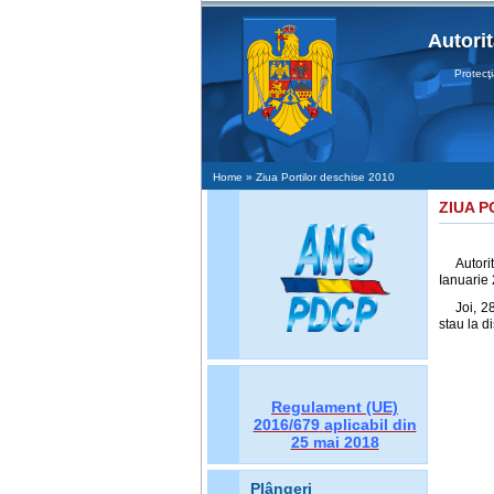
Autori
Protecţia D
Home
» Ziua Portilor deschise 2010
ZIUA P
Autori
Ianuarie 
Joi, 2
stau la d
Regulament (UE)
2016/679
aplicabil din
25 mai 2018
Plângeri