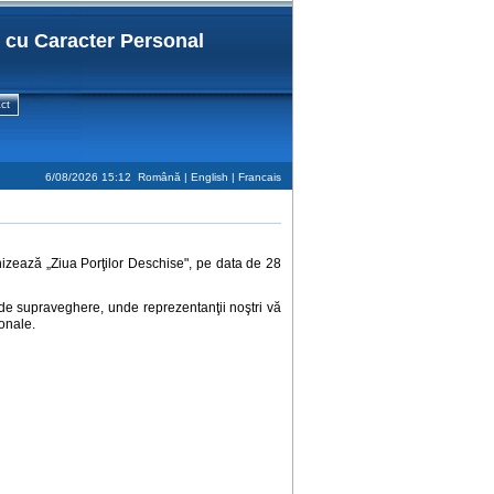
r cu Caracter Personal
ct
6/08/2026 15:12
Română |
English
|
Francais
izează „Ziua Porţilor Deschise", pe data de 28
le de supraveghere, unde reprezentanţii noştri vă
sonale.