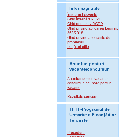
Informaţii utile
Întrebări frecvente
Ghid întrebări RGPD
Ghid orientativ RGPD
Ghid privind aplicarea Legii nr.
363/2018
Ghid privind asociațiile de
proprietari
Legături utile
Anunţuri posturi
vacante/concursuri
Anunturi posturi vacante /
concursuri ocupare posturi
vacante
Rezultate concurs
TFTP-Programul de
Urmarire a Finanţărilor
Teroriste
Procedura