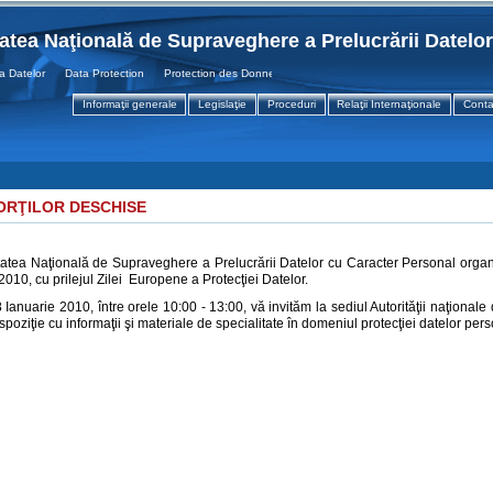
tatea Naţională de Supraveghere a Prelucrării Datelo
atelor Data Protection Protection des Donnees
Informaţii generale
Legislaţie
Proceduri
Relaţii Internaţionale
Conta
ORŢILOR DESCHISE
tatea Naţională de Supraveghere a Prelucrării Datelor cu Caracter Personal organ
2010, cu prilejul Zilei Europene a Protecţiei Datelor.
8 Ianuarie 2010, între orele 10:00 - 13:00, vă invităm la sediul Autorităţii naţiona
ispoziţie cu informaţii şi materiale de specialitate în domeniul protecţiei datelor per