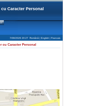
r cu Caracter Personal
ct
7/08/2026 20:27
Română |
English
|
Francais
or cu Caracter Personal