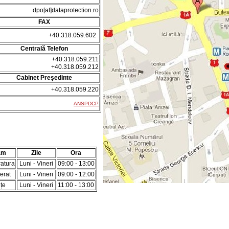
dpo[at]dataprotection.ro
FAX
+40.318.059.602
Centrală Telefon
+40.318.059.211
+40.318.059.212
Cabinet Președinte
+40.318.059.220
ANSPDCP
am
Zile
Ora
ratura
Luni - Vineri
09:00 - 13:00
erat
Luni - Vineri
09:00 - 12:00
țe
Luni - Vineri
11:00 - 13:00