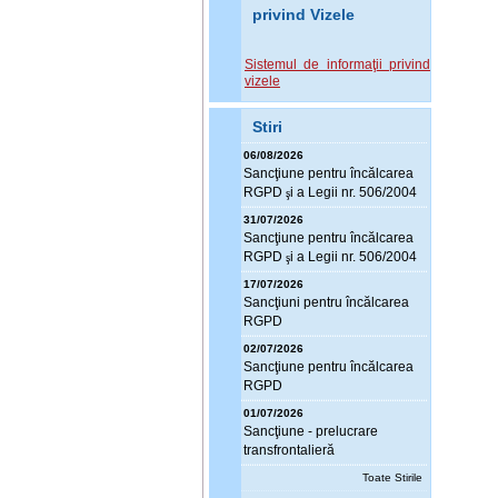
privind Vizele
Sistemul de informaţii privind
vizele
Stiri
06/08/2026
Sanc
ţ
iune pentru încălcarea
RGPD
i a Legii nr. 506/2004
ş
31/07/2026
Sanc
ţ
iune pentru încălcarea
RGPD
i a Legii nr. 506/2004
ş
17/07/2026
Sanc
ţ
iuni pentru încălcarea
RGPD
02/07/2026
Sanc
ţ
iune pentru încălcarea
RGPD
01/07/2026
Sanc
ţ
iune - prelucrare
transfrontalieră
Toate Stirile