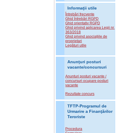
Informaţii utile
Întrebări frecvente
Ghid întrebări RGPD
Ghid orientativ RGPD
Ghid privind aplicarea Legii nr.
363/2018
Ghid privind asociațiile de
proprietari
Legături utile
Anunţuri posturi
vacante/concursuri
Anunturi posturi vacante /
concursuri ocupare posturi
vacante
Rezultate concurs
TFTP-Programul de
Urmarire a Finanţărilor
Teroriste
Procedura