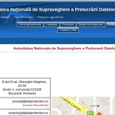
tatea Naţională de Supraveghere a Prelucrării Datelo
elor Data Protection Protection des Donnees
Informaţii generale
Legislaţie
Proceduri
Relaţii Internaţionale
Conta
Legaturi_Utile
Autoritatea Nationala de Supraveghere a Prelucrarii Datel
B-dul G-ral. Gheorghe Magheru
28-30
Sector 1, cod postal 010336
Bucuresti, Romania
presa[at]dataprotection.ro
(exclusiv Mass-Media)
anspdcp[at]dataprotection.ro