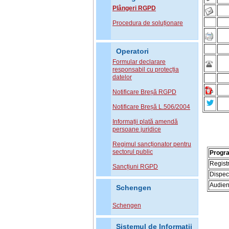
Plângeri RGPD
Procedura de soluționare
Operatori
Formular declarare
responsabil cu protecția
datelor
Notificare Breșă RGPD
Notificare Breșă L.506/2004
Informații plată amendă
persoane juridice
Regimul sancționator pentru
sectorul public
Progr
Regist
Sancțiuni RGPD
Dispec
Audien
Schengen
Schengen
Sistemul de Informatii