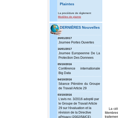
Plaintes
La procédure de règlement
Modèles de plainte
DERNIÈRES Nouvelles
20/01/2017
Journee Portes Ouvertes
16/01/2017
Journee Europeenne De La
Protection Des Donnees
05/10/2016
Conférence internationale
Big Data
04/10/2016
Séance Plénière du Groupe
de Travail Article 29
03/10/2016
L
avis no. 3/2016 adopté par
'
le Groupe de Travail Article
29 sur l
évaluation et la
'
La cél
révision de la Directive
Membres 
traitemen
ePrivacy (2002/58/CE)