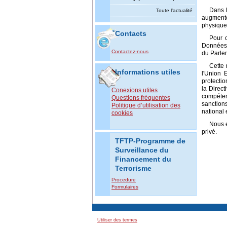
Dans l
Toute l'actualité
augmenté
physiques
Contacts
Pour 
Données –
Contactez-nous
du Parle
Cette 
Informations utiles
l'Union 
protectio
la Direct
Conexions utiles
compétent
Questions fréquentes
sanctions
Politique d’utilisation des
national 
cookies
Nous e
privé.
TFTP-Programme de
Surveillance du
Financement du
Terrorisme
Procedure
Formulaires
Utiliser des termes