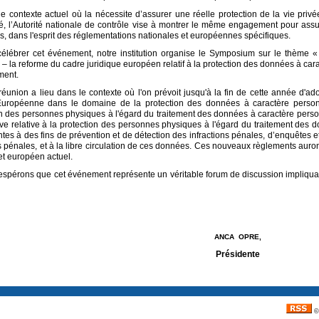
e contexte actuel où la nécessite d’assurer une réelle protection de la vie pri
, l’Autorité nationale de contrôle vise à montrer le même engagement pour assure
, dans l'esprit des réglementations nationales et européennes spécifiques.
célébrer cet événement, notre institution organise le Symposium sur le thème 
 la reforme du cadre juridique européen relatif à la protection des données à cara
ment.
réunion a lieu dans le contexte où l'on prévoit jusqu'à la fin de cette année d'ado
Européenne dans le domaine de la protection des données à caractère personn
n des personnes physiques à l'égard du traitement des données à caractère personn
ive relative à la protection des personnes physiques à l'égard du traitement des 
es à des fins de prévention et de détection des infractions pénales, d’enquêtes e
 pénales, et à la libre circulation de ces données. Ces nouveaux règlements auront
et européen actuel.
spérons que cet événement représente un véritable forum de discussion impliquan
ANCA OPRE,
Présidente
©