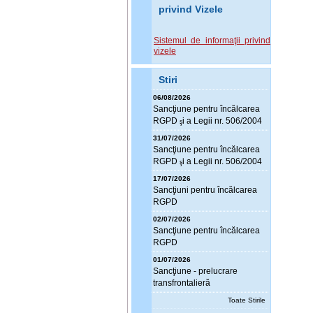
privind Vizele
Sistemul de informaţii privind
vizele
Stiri
06/08/2026
Sanc
ţ
iune pentru încălcarea
RGPD
i a Legii nr. 506/2004
ş
31/07/2026
Sanc
ţ
iune pentru încălcarea
RGPD
i a Legii nr. 506/2004
ş
17/07/2026
Sanc
ţ
iuni pentru încălcarea
RGPD
02/07/2026
Sanc
ţ
iune pentru încălcarea
RGPD
01/07/2026
Sanc
ţ
iune - prelucrare
transfrontalieră
Toate Stirile