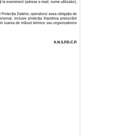
ți la eveniment (adrese e-mail, nume utilizator),
nd Protecția Datelor, operatorul avea obligația de
sonal, inclusiv protecția împotriva prelucrării
 prin luarea de măsuri tehnice sau organizatorice
A.N.S.P.D.C.P.