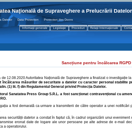
tatea Naţională de Supraveghere a Prelucrării Datelo
Datelor Data Protection Protection des Donnees
Informaţii generale
Legislaţie
Proceduri
Relaţii Internaţionale
Conta
Sancțiune pentru încălcarea RGPD
a de 12.08.2020 Autoritatea Națională de Supraveghere a finalizat o investigație l
 încălcarea măsurilor de securitate a datelor cu caracter personal stabilite prin 
 alin. (1) lit. f) din Regulamentul General privind Protecția Datelor.
torul Sanatatea Press Group S.R.L. a fost sancționat contravențional cu amend
URO.
igația a fost demarată ca urmare a transmiterii de către operator a unei notificări p
.
area securității datelor a constat în faptul că, în cadrul organizării unui evenimen
transmise eronat date de logare ale unor persoane pe alte adrese de e-mail decâ
ca a operatorului.