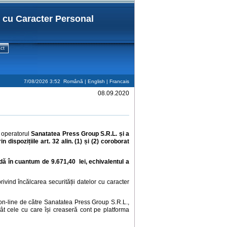
r cu Caracter Personal
ct
7/08/2026 3:52
Română |
English
|
Francais
08.09.2020
a operatorul
Sanatatea Press Group S.R.L. și a
dispozițiile art. 32 alin. (1) și (2) coroborat
ă în cuantum de 9.671,40 lei, echivalentul a
rivind încălcarea securității datelor cu caracter
t on-line de către Sanatatea Press Group S.R.L.,
t cele cu care își creaseră cont pe platforma