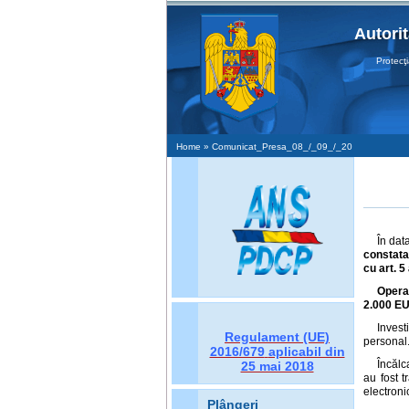
Autori
Protecţia 
Home
» Comunicat_Presa_08_/_09_/_20
În dat
constatat
cu art. 5
Opera
2.000 E
Invest
Regulament (UE)
personal
2016/679
aplicabil din
Încălc
25 mai 2018
au fost 
electroni
Plângeri