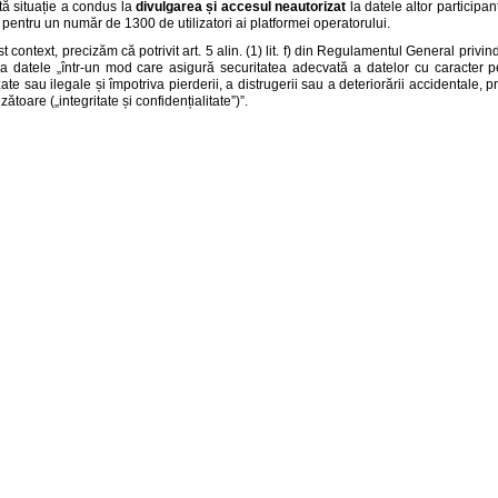
ă situație a condus la
divulgarea și accesul neautorizat
la datele altor participan
 pentru un număr de 1300 de utilizatori ai platformei operatorului.
st context, precizăm că potrivit art. 5 alin. (1) lit. f) din Regulamentul General privi
a datele „într-un mod care asigură securitatea adecvată a datelor cu caracter per
ate sau ilegale și împotriva pierderii, a distrugerii sau a deteriorării accidentale,
ătoare („integritate și confidențialitate”)”.