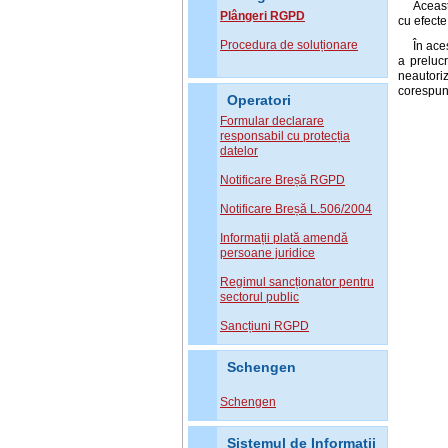
Aceast
Plângeri RGPD
cu efecte
Procedura de soluționare
În ace
a prelucr
neautoriz
corespunz
Operatori
Formular declarare
responsabil cu protecția
datelor
Notificare Breșă RGPD
Notificare Breșă L.506/2004
Informații plată amendă
persoane juridice
Regimul sancționator pentru
sectorul public
Sancțiuni RGPD
Schengen
Schengen
Sistemul de Informatii