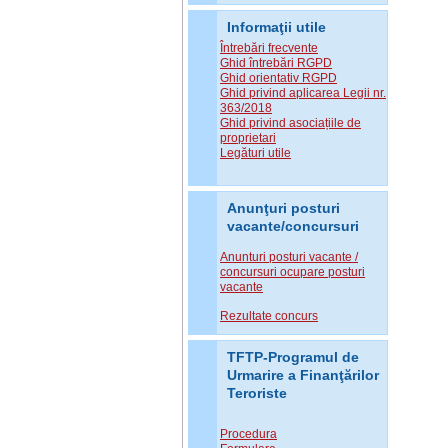
Informaţii utile
Întrebări frecvente
Ghid întrebări RGPD
Ghid orientativ RGPD
Ghid privind aplicarea Legii nr.
363/2018
Ghid privind asociațiile de
proprietari
Legături utile
Anunţuri posturi
vacante/concursuri
Anunturi posturi vacante /
concursuri ocupare posturi
vacante
Rezultate concurs
TFTP-Programul de
Urmarire a Finanţărilor
Teroriste
Procedura