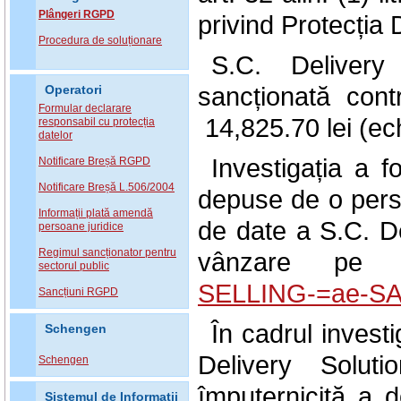
Plângeri RGPD
privind Protecția 
Procedura de soluționare
S.C. Deliver
sancționată con
Operatori
Formular declarare
14,825.70 lei (ec
responsabil cu protecția
datelor
Investigația a 
Notificare Breșă RGPD
Notificare Breșă L.506/2004
depuse de o pers
Informații plată amendă
de date a S.C. D
persoane juridice
Regimul sancționator pentru
vânzare pe 
sectorul public
SELLING-=ae-SA
Sancțiuni RGPD
În cadrul investi
Schengen
Delivery Solut
Schengen
împuternicită a d
Sistemul de Informatii