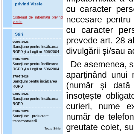
privind Vizele
cu caracter perso
necesare pentru 
Sistemul de informaţii privind
vizele
cu caracter per
Stiri
prevede art. 28 al
06/08/2026
Sanc
ţ
iune pentru încălcarea
divulgării și/sau 
RGPD
i a Legii nr. 506/2004
ş
31/07/2026
De asemenea, s-
Sanc
ţ
iune pentru încălcarea
RGPD
i a Legii nr. 506/2004
ş
aparținând unui
17/07/2026
Sanc
ţ
iuni pentru încălcarea
(număr și dată
RGPD
însoțește obligat
02/07/2026
Sanc
ţ
iune pentru încălcarea
curieri, nume e
RGPD
01/07/2026
număr de telefon, 
Sanc
ţ
iune - prelucrare
transfrontalieră
greutate colet, su
Toate Stirile