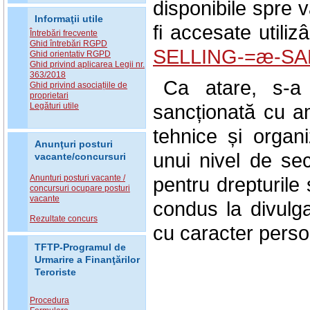
disponibile spre
Informaţii utile
fi accesate utiliz
Întrebări frecvente
Ghid întrebări RGPD
SELLING-=æ-SAM
Ghid orientativ RGPD
Ghid privind aplicarea Legii nr.
363/2018
Ca atare, s-a 
Ghid privind asociațiile de
proprietari
sancționată cu a
Legături utile
tehnice și organ
Anunţuri posturi
unui nivel de sec
vacante/concursuri
Anunturi posturi vacante /
pentru drepturile 
concursuri ocupare posturi
vacante
condus la divulga
Rezultate concurs
cu caracter perso
TFTP-Programul de
Urmarire a Finanţărilor
Teroriste
Procedura