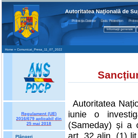
Autoritatea Naţională de Su
Protecţia Datelor Data Protection Protectio
Informaţii generale
Home
» Comunicat_Presa_11_07_2022
Sancțiu
Autoritatea Nați
iunie o investi
Regulament (UE)
2016/679
aplicabil din
(Sameday) și a co
25 mai 2018
art. 32 alin. (1) 
Plângeri