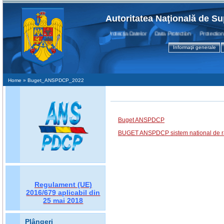
Autoritatea Naţională de Su
Protecţia Datelor Data Protection Protection d
Informaţii generale
Home
» Buget_ANSPDCP_2022
Buget ANSPDCP
BUGET ANSPDCP sistem national de r
Regulament (UE)
2016/679
aplicabil din
25 mai 2018
Plângeri