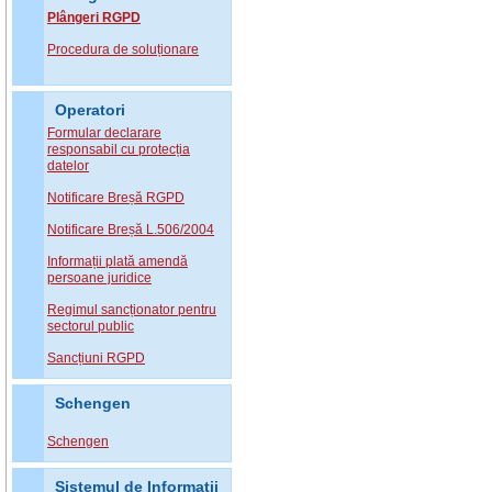
Plângeri RGPD
Procedura de soluționare
Operatori
Formular declarare
responsabil cu protecția
datelor
Notificare Breșă RGPD
Notificare Breșă L.506/2004
Informații plată amendă
persoane juridice
Regimul sancționator pentru
sectorul public
Sancțiuni RGPD
Schengen
Schengen
Sistemul de Informatii