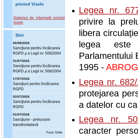
privind Vizele
Legea nr. 67
Sistemul de informaţii privind
privire la pre
vizele
libera circulaț
Stiri
legea este
06/08/2026
Sanc
ţ
iune pentru încălcarea
Parlamentului 
RGPD
i a Legii nr. 506/2004
ş
31/07/2026
1995 -
ABROG
Sanc
ţ
iune pentru încălcarea
RGPD
i a Legii nr. 506/2004
ş
Legea nr. 682
17/07/2026
Sanc
ţ
iuni pentru încălcarea
RGPD
protejarea per
02/07/2026
a datelor cu ca
Sanc
ţ
iune pentru încălcarea
RGPD
01/07/2026
Legea nr. 50
Sanc
ţ
iune - prelucrare
transfrontalieră
caracter person
Toate Stirile