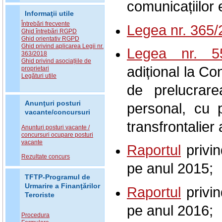
comunicațiilor 
Informaţii utile
Întrebări frecvente
Legea nr. 365
Ghid întrebări RGPD
Ghid orientativ RGPD
Ghid privind aplicarea Legii nr.
Legea nr. 5
363/2018
Ghid privind asociațiile de
adițional la Co
proprietari
Legături utile
de prelucrare
Anunţuri posturi
personal, cu pr
vacante/concursuri
transfrontalier 
Anunturi posturi vacante /
concursuri ocupare posturi
vacante
Raportul
privin
Rezultate concurs
pe anul 2015;
TFTP-Programul de
Urmarire a Finanţărilor
Raportul
privin
Teroriste
pe anul 2016;
Procedura