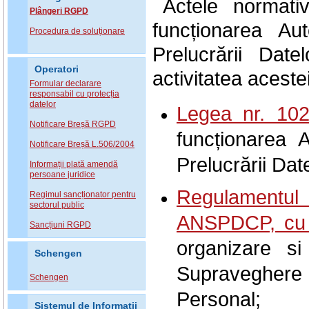
Actele normati
Plângeri RGPD
funcționarea Au
Procedura de soluționare
Prelucrării Dat
Operatori
activitatea aceste
Formular declarare
responsabil cu protecția
datelor
Legea nr. 102
Notificare Breșă RGPD
funcționarea 
Notificare Breșă L.506/2004
Prelucrării Dat
Informații plată amendă
persoane juridice
Regulamentu
Regimul sancționator pentru
sectorul public
ANSPDCP, cu mo
Sancțiuni RGPD
organizare si
Schengen
Supraveghere
Schengen
Personal;
Sistemul de Informatii