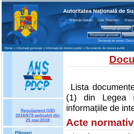
Autoritatea Naţională de Su
Protecţia Datelor Data Protection Protection
Informaţii generale
Prezentare generală
Informa
Declaraţii de avere
|
Docum
Home
» Informaţii generale » Informaţii de interes public » Documente de interes public
Docu
Lista documentel
(1) din Legea n
informațiile de int
Regulament (UE)
2016/679
aplicabil din
Acte normati
25 mai 2018
Plângeri