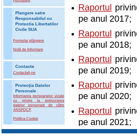
Formulare
Raportul
privin
Plangere catre
pe anul 2017;
Responsabilul cu
Protectia Libertatilor
Civile SUA
Raportul
privin
Formular plângere
pe anul 2018;
Notă de Informare
Raportul
privin
Contacte
pe anul 2019;
Contactaţi-ne
Raportul
privin
Protecţia Datelor
Personale
pe anul 2020;
Informarea persoanelor vizate
cu privire la prelucrarea
datelor personale de către
Raportul
privin
ANSPDCP
Politica Cookie
pe anul 2021;
Raportul
privin