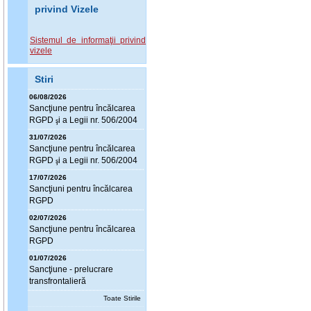
privind Vizele
Sistemul de informaţii privind
vizele
Stiri
06/08/2026
Sanc
ţ
iune pentru încălcarea
RGPD
i a Legii nr. 506/2004
ş
31/07/2026
Sanc
ţ
iune pentru încălcarea
RGPD
i a Legii nr. 506/2004
ş
17/07/2026
Sanc
ţ
iuni pentru încălcarea
RGPD
02/07/2026
Sanc
ţ
iune pentru încălcarea
RGPD
01/07/2026
Sanc
ţ
iune - prelucrare
transfrontalieră
Toate Stirile