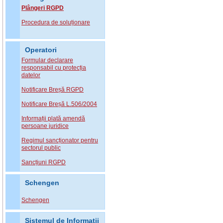
Plângeri RGPD
Procedura de soluționare
Operatori
Formular declarare
responsabil cu protecția
datelor
Notificare Breșă RGPD
Notificare Breșă L.506/2004
Informații plată amendă
persoane juridice
Regimul sancționator pentru
sectorul public
Sancțiuni RGPD
Schengen
Schengen
Sistemul de Informatii