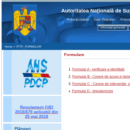
Autoritatea Naţională de Su
Protecţia Datelor Data Protection Protection
Informaţii generale
Home
» TFTP_FORMULAR
Formulare
1.
Formular A - verificare a identitatii
2.
Formular B - Cerere de acces in teme
3.
Formular C - Cerere de interventie, s
Formular D - Imputernicire
4.
Regulament (UE)
2016/679
aplicabil din
25 mai 2018
Plângeri