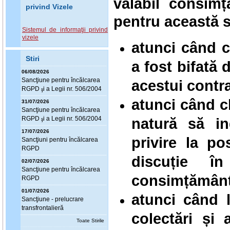
valabil consimț
privind Vizele
pentru această s
Sistemul de informaţii privind
vizele
atunci când c
Stiri
a fost bifată 
06/08/2026
Sanc
ţ
iune pentru încălcarea
acestui contr
RGPD
i a Legii nr. 506/2004
ş
atunci când c
31/07/2026
Sanc
ţ
iune pentru încălcarea
natură să i
RGPD
i a Legii nr. 506/2004
ş
17/07/2026
privire la po
Sanc
ţ
iuni pentru încălcarea
RGPD
discuție î
02/07/2026
Sanc
ţ
iune pentru încălcarea
consimțământu
RGPD
01/07/2026
atunci când 
Sanc
ţ
iune - prelucrare
transfrontalieră
colectări și 
Toate Stirile