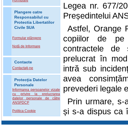
Formulare
Legea nr. 677/20
Plangere catre
Președintelui AN
Responsabilul cu
Protectia Libertatilor
Astfel, Orange 
Civile SUA
copiilor de pe 
Formular plângere
contractele de 
Notă de Informare
prelucrat în mo
Contacte
intră sub inciden
Contactaţi-ne
avea consimțăm
Protecţia Datelor
Personale
prevederi legale
Informarea persoanelor vizate
cu privire la prelucrarea
datelor personale de către
Prin urmare, s-a
ANSPDCP
și s-a dispus ca 
Politica Cookie
pentru ștergerea/