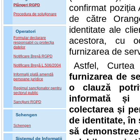
confirmat poziția 
Plângeri RGPD
Procedura de soluționare
de către Orang
identitate ale cli
Operatori
acestora, cu oc
Formular declarare
responsabil cu protecția
datelor
furnizarea de serv
Notificare Breșă RGPD
Astfel, Curte
Notificare Breșă L.506/2004
furnizarea de se
Informații plată amendă
persoane juridice
o clauză potri
Regimul sancționator pentru
sectorul public
informată și
Sancțiuni RGPD
colectarea și pe
Schengen
de identitate, în
Schengen
să demonstreze 
Sistemul de Informatii