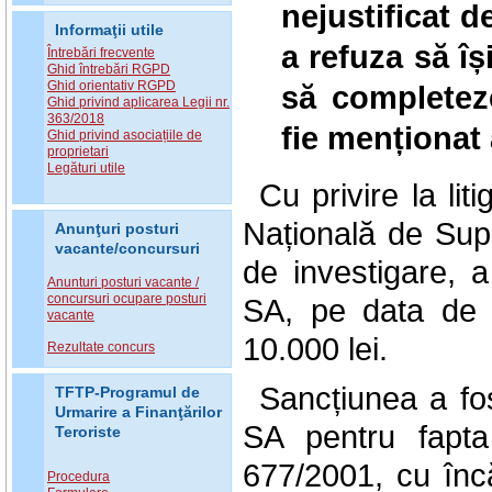
nejustificat d
Informaţii utile
a refuza să î
Întrebări frecvente
Ghid întrebări RGPD
Ghid orientativ RGPD
să completez
Ghid privind aplicarea Legii nr.
363/2018
fie menționat 
Ghid privind asociațiile de
proprietari
Legături utile
Cu privire la li
Națională de Supr
Anunţuri posturi
vacante/concursuri
de investigare, 
Anunturi posturi vacante /
concursuri ocupare posturi
SA, pe data de
vacante
10.000 lei.
Rezultate concurs
Sancțiunea a fo
TFTP-Programul de
Urmarire a Finanţărilor
SA pentru fapta
Teroriste
677/2001, cu încăl
Procedura