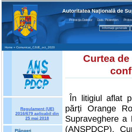
Autoritatea Naţională de Su
Protecţia Datelor Data Protection Protectio
Informaţii generale
Home
» Comunicat_CJUE_oct_2020
Curtea de 
conf
În litigiul afla
părți Orange Ro
Regulament (UE)
2016/679
aplicabil din
Supraveghere a P
25 mai 2018
(ANSPDCP), Curt
Plângeri