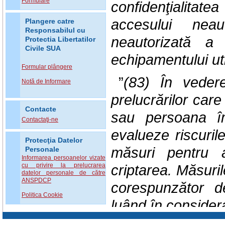
Formulare
confidenţialitate
accesului neau
Plangere catre
Responsabilul cu
neautorizată a
Protectia Libertatilor
Civile SUA
echipamentului uti
Formular plângere
”
(83)
În vedere
Notă de Informare
prelucrărilor car
Contacte
sau persoana îm
Contactaţi-ne
evalueze riscuril
Protecţia Datelor
măsuri pentru a
Personale
Informarea persoanelor vizate
cu privire la prelucrarea
criptarea. Măsuril
datelor personale de către
ANSPDCP
corespunzător de 
Politica Cookie
luând în considera
implementării în r