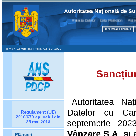
Autoritatea Naţională de Su
Protecţia Datelor Data Protection Protecti
Informaţii generale
Home
» Comunicat_Presa_02_10_2023
Sancțiu
Autoritatea Na
Datelor cu Car
Regulament (UE)
2016/679
aplicabil din
septembrie 20
25 mai 2018
Vânzare S.A.
și 
Plângeri