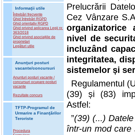
Prelucrării Date
Informaţii utile
Cez Vânzare S.
Întrebări frecvente
Ghid întrebări RGPD
Ghid orientativ RGPD
organizatorice 
Ghid privind aplicarea Legii nr.
363/2018
nivel de securit
Ghid privind asociațiile de
proprietari
incluzând capaci
Legături utile
integritatea, dis
Anunţuri posturi
sistemelor și ser
vacante/concursuri
Anunturi posturi vacante /
Regulamentul (U
concursuri ocupare posturi
vacante
(39) și (83) impo
Rezultate concurs
Astfel:
TFTP-Programul de
Urmarire a Finanţărilor
”
(39) (...)
Datele
Teroriste
într-un mod care 
Procedura