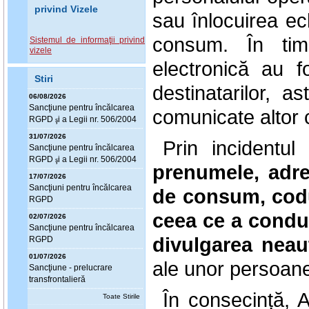
privind Vizele
sau înlocuirea e
consum. În timp
Sistemul de informaţii privind
vizele
electronică au f
Stiri
destinatarilor, 
06/08/2026
Sanc
ţ
iune pentru încălcarea
comunicate altor c
RGPD
i a Legii nr. 506/2004
ş
31/07/2026
Prin incidentul
Sanc
ţ
iune pentru încălcarea
RGPD
i a Legii nr. 506/2004
ş
prenumele, adre
17/07/2026
Sanc
ţ
iuni pentru încălcarea
de consum, codu
RGPD
ceea ce a condus
02/07/2026
Sanc
ţ
iune pentru încălcarea
divulgarea neau
RGPD
01/07/2026
ale unor persoane 
Sanc
ţ
iune - prelucrare
transfrontalieră
În consecință, 
Toate Stirile