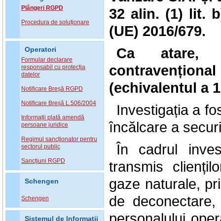
Plângeri RGPD
32 alin. (1) lit.
Procedura de soluționare
(UE) 2016/679.
Ca atare, 
Operatori
Formular declarare
contravențional
responsabil cu protecția
datelor
(echivalentul a 
Notificare Breșă RGPD
Notificare Breșă L.506/2004
Investigația a f
Informații plată amendă
încălcare a securi
persoane juridice
Regimul sancționator pentru
În cadrul inves
sectorul public
Sancțiuni RGPD
transmis cliențil
gaze naturale, pr
Schengen
de deconectare,
Schengen
personalului opera
Sistemul de Informatii