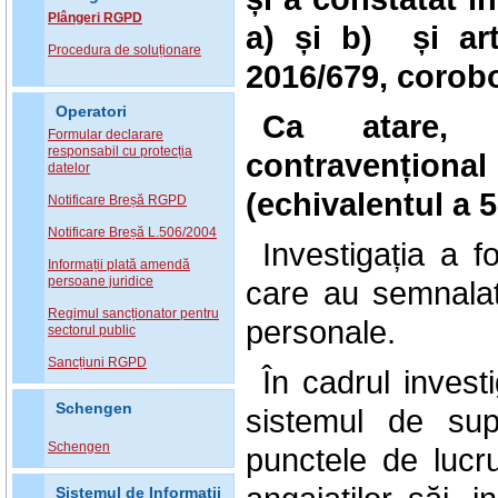
Plângeri RGPD
a) și b) și art
Procedura de soluționare
2016/679, corobo
Operatori
Ca atare, 
Formular declarare
responsabil cu protecția
contravenționa
datelor
(echivalentul a 
Notificare Breșă RGPD
Notificare Breșă L.506/2004
Investigația a 
Informații plată amendă
persoane juridice
care au semnalat 
Regimul sancționator pentru
personale.
sectorul public
Sancțiuni RGPD
În cadrul invest
Schengen
sistemul de sup
Schengen
punctele de lucru
Sistemul de Informatii