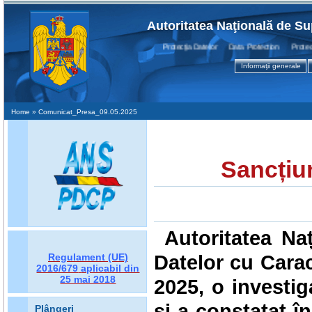
Autoritatea Naţională de Su
Protecţia Datelor Data Protection Protection
Informaţii generale
Home
» Comunicat_Presa_09.05.2025
Sancțiu
Autoritatea Na
Datelor cu Caract
Regulament (UE)
2016/679
aplicabil din
25 mai 2018
2025, o invest
și a constatat înc
Plângeri