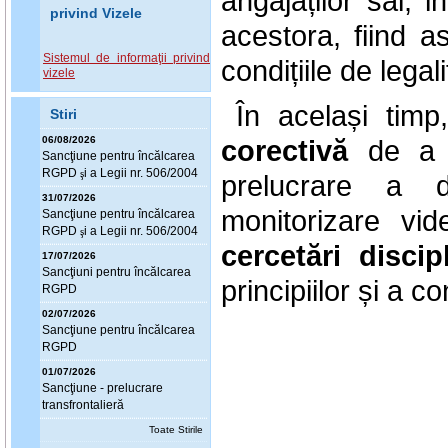
angajaților săi, i
privind Vizele
acestora, fiind as
Sistemul de informaţii privind
condițiile de legali
vizele
În același tim
Stiri
06/08/2026
corectivă
de a 
Sanc
ţ
iune pentru încălcarea
RGPD
i a Legii nr. 506/2004
ş
prelucrare a d
31/07/2026
monitorizare vid
Sanc
ţ
iune pentru încălcarea
RGPD
i a Legii nr. 506/2004
ş
cercetări discip
17/07/2026
Sanc
ţ
iuni pentru încălcarea
principiilor și a c
RGPD
02/07/2026
Sanc
ţ
iune pentru încălcarea
RGPD
01/07/2026
Sanc
ţ
iune - prelucrare
transfrontalieră
Toate Stirile