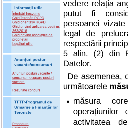
vedere relația ang
Informaţii utile
putut fi consi
Întrebări frecvente
Ghid întrebări RGPD
persoanei vizate ș
Ghid orientativ RGPD
Ghid privind aplicarea Legii nr.
legal de preluc
363/2018
Ghid privind asociațiile de
proprietari
respectării princip
Legături utile
5 alin. (2) din 
Anunţuri posturi
Datelor.
vacante/concursuri
Anunturi posturi vacante /
De asemenea, ope
concursuri ocupare posturi
vacante
următoarele
măsu
Rezultate concurs
măsura core
TFTP-Programul de
Urmarire a Finanţărilor
operațiunilor
Teroriste
activitatea d
Procedura