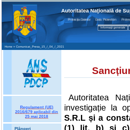
Autoritatea Naţională de Su
Protecţia Datelor Data Protection Protection
Informaţii generale
Home
» Comunicat_Presa_15_/_04_/_2021
Sancțiu
Autoritatea Na
investigație la o
Regulament (UE)
2016/679
aplicabil din
S.R.L și a consta
25 mai 2018
(1) lit. b) și c
Plângeri