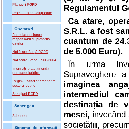
Plângeri RGPD
Regulamentul Gen
Procedura de soluționare
Ca atare, ope
S.R.L. a fost s
Operatori
Formular declarare
cuantum de 24.36
responsabil cu protecția
datelor
de 5.000 Euro).
Notificare Breșă RGPD
Notificare Breșă L.506/2004
În urma inves
Informații plată amendă
Supraveghere a
persoane juridice
Regimul sancționator pentru
imaginea anga
sectorul public
intermediul cam
Sancțiuni RGPD
destinația de v
Schengen
mesei,
invocând s
Schengen
societățiii, precum
Sistemul de Informatii