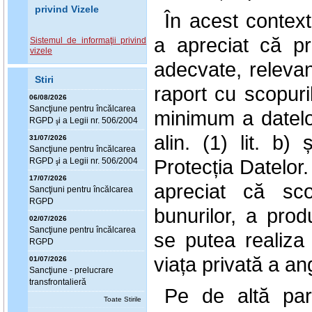
privind Vizele
În acest contex
a apreciat că pr
Sistemul de informaţii privind
vizele
adecvate, relevan
Stiri
raport cu scopuri
06/08/2026
Sanc
ţ
iune pentru încălcarea
minimum a datelor”
RGPD
i a Legii nr. 506/2004
ş
alin. (1) lit. b
31/07/2026
Sanc
ţ
iune pentru încălcarea
Protecția Datelor
RGPD
i a Legii nr. 506/2004
ş
17/07/2026
apreciat că sco
Sanc
ţ
iuni pentru încălcarea
RGPD
bunurilor, a produ
02/07/2026
Sanc
ţ
iune pentru încălcarea
se putea realiza 
RGPD
viața privată a ang
01/07/2026
Sanc
ţ
iune - prelucrare
transfrontalieră
Pe de altă part
Toate Stirile