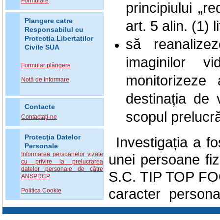
Formulare
principiului „r
Plangere catre
art. 5 alin. (1) li
Responsabilul cu
Protectia Libertatilor
să reanalize
Civile SUA
imaginilor 
Formular plângere
monitorizeze a
Notă de Informare
destinația de 
Contacte
scopul prelucrăr
Contactaţi-ne
Protecţia Datelor
Investigația a f
Personale
Informarea persoanelor vizate
unei persoane fiz
cu privire la prelucrarea
datelor personale de către
S.C. TIP TOP FO
ANSPDCP
caracter persona
Politica Cookie
camerelor video in