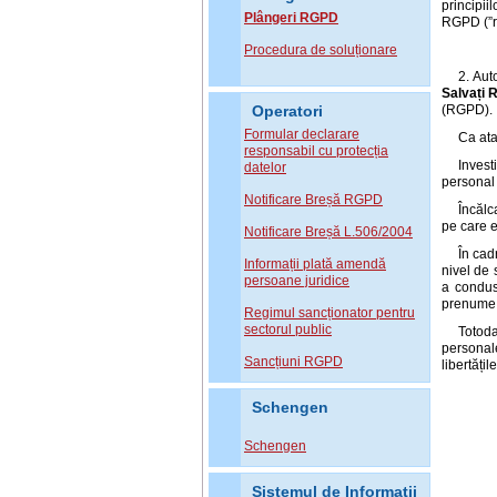
principii
Plângeri RGPD
RGPD (”re
Procedura de soluționare
2. Aut
Salvați 
(RGPD).
Operatori
Formular declarare
Ca at
responsabil cu protecția
Invest
datelor
personal 
Notificare Breșă RGPD
Încălc
pe care e
Notificare Breșă L.506/2004
În cad
Informații plată amendă
nivel de 
persoane juridice
a condus
prenume, 
Regimul sancționator pentru
sectorul public
Totoda
personal
Sancțiuni RGPD
libertăți
Schengen
Schengen
Sistemul de Informatii