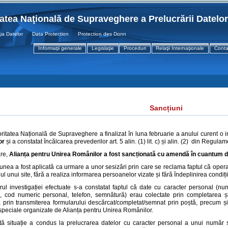
tatea Naţională de Supraveghere a Prelucrării Datelo
atelor Data Protection Protection des Donnees
Informaţii generale
Legislaţie
Proceduri
Relaţii Internaţionale
Conta
Sancțiuni
oritatea Națională de Supraveghere a finalizat în luna februarie a anului curent o i
or
și a constatat încălcarea prevederilor art. 5 alin. (1) lit. c) și alin. (2) din Regu
are,
Alianța pentru Unirea Românilor
a fost sancționată cu amendă în cuantum 
unea a fost aplicată ca urmare a unor sesizări prin care se reclama faptul că opera
ul unui site, fără a realiza informarea persoanelor vizate și fără îndeplinirea condițiil
rul investigației efectuate s-a constatat faptul că date cu caracter personal (
te, cod numeric personal, telefon, semnătură) erau colectate prin completarea ș
v, prin transmiterea formularului descărcat/completat/semnat prin poștă, precum ș
speciale organizate de Alianța pentru Unirea Românilor.
ă situație a condus la prelucrarea datelor cu caracter personal a unui număr 