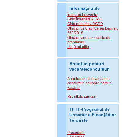
Informaţii utile
Întrebări frecvente
Ghid întrebări RGPD
Ghid orientativ RGPD
Ghid privind aplicarea Legii nr.
363/2018
Ghid privind asociațiile de
proprietari
Legături utile
Anunţuri posturi
vacante/concursuri
Anunturi posturi vacante /
concursuri ocupare posturi
vacante
Rezultate concurs
TFTP-Programul de
Urmarire a Finanţărilor
Teroriste
Procedura