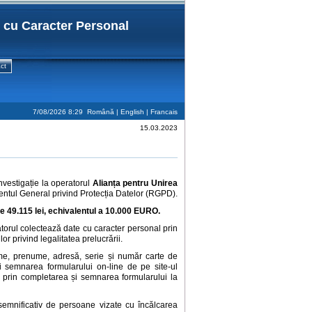
r cu Caracter Personal
ct
7/08/2026 8:29
Română |
English
|
Francais
15.03.2023
nvestigație la operatorul
Alianța pentru Unirea
lamentul General privind Protecția Datelor (RGPD).
de 49.115
lei, echivalentul a 10.000 EURO.
torul colectează date cu caracter personal prin
or privind legalitatea prelucrării.
nume, prenume, adresă, serie și număr carte de
i semnarea formularului on-line de pe site-ul
i prin completarea și semnarea formularului la
semnificativ de persoane vizate cu încălcarea