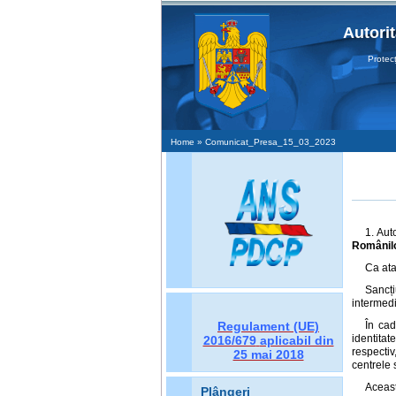
Autori
Protecţia D
Home
» Comunicat_Presa_15_03_2023
1. Aut
Românil
Ca at
Sancți
intermedi
Regulament (UE)
În cad
identita
2016/679
aplicabil din
respecti
25 mai 2018
centrele 
Aceast
Plângeri