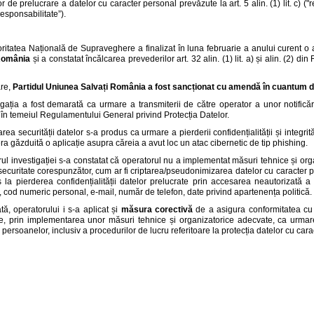
lor de prelucrare a datelor cu caracter personal prevăzute la art. 5 alin. (1) lit. c) (
sponsabilitate”).
oritatea Națională de Supraveghere a finalizat în luna februarie a anului curent o a
România
și a constatat încălcarea prevederilor art. 32 alin. (1) lit. a) și alin. (2) 
are,
Partidul Uniunea Salvați România
a fost sancționat cu amendă în cuantum 
igația a fost demarată ca urmare a transmiterii de către operator a unor notificări
în temeiul Regulamentului General privind Protecția Datelor.
area securității datelor s-a produs ca urmare a pierderii confidențialității și integrit
ra găzduită o aplicație asupra căreia a avut loc un atac cibernetic de tip phishing.
rul investigației s-a constatat că operatorul nu a implementat măsuri tehnice și or
securitate corespunzător, cum ar fi criptarea/pseudonimizarea datelor cu caracter p
 la pierderea confidențialității datelor prelucrate prin accesarea neautorizată
cod numeric personal, e-mail, număr de telefon, date privind apartenența politică.
tă, operatorului i s-a aplicat și
măsura corectivă
de a asigura conformitatea cu
e, prin implementarea unor măsuri tehnice și organizatorice adecvate, ca urmare a
le persoanelor, inclusiv a procedurilor de lucru referitoare la protecția datelor cu car