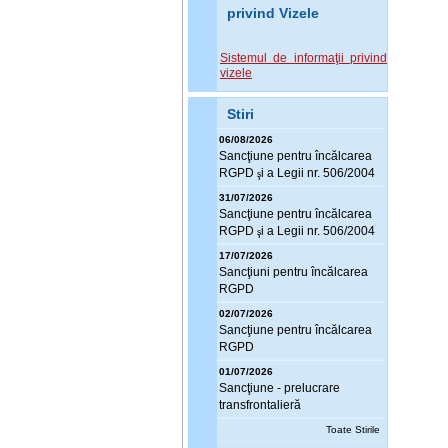
privind Vizele
Sistemul de informaţii privind
vizele
Stiri
06/08/2026
Sanc
ţ
iune pentru încălcarea
RGPD
i a Legii nr. 506/2004
ş
31/07/2026
Sanc
ţ
iune pentru încălcarea
RGPD
i a Legii nr. 506/2004
ş
17/07/2026
Sanc
ţ
iuni pentru încălcarea
RGPD
02/07/2026
Sanc
ţ
iune pentru încălcarea
RGPD
01/07/2026
Sanc
ţ
iune - prelucrare
transfrontalieră
Toate Stirile