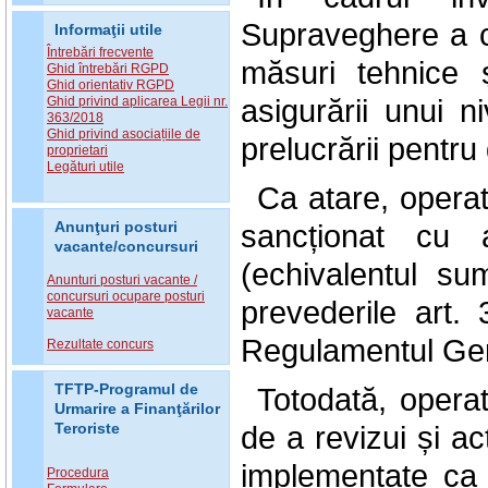
Supraveghere a c
Informaţii utile
Întrebări frecvente
măsuri tehnice 
Ghid întrebări RGPD
Ghid orientativ RGPD
asigurării unui n
Ghid privind aplicarea Legii nr.
363/2018
Ghid privind asociațiile de
prelucrării pentru 
proprietari
Legături utile
Ca atare, opera
sancționat cu
Anunţuri posturi
vacante/concursuri
(echivalentul s
Anunturi posturi vacante /
concursuri ocupare posturi
prevederile art. 3
vacante
Regulamentul Gene
Rezultate concurs
TFTP-Programul de
Totodată, operat
Urmarire a Finanţărilor
de a revizui și ac
Teroriste
implementate ca 
Procedura