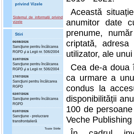
privind Vizele
Această situați
Sistemul de informaţii privind
anumitor date c
vizele
prenume, număr 
Stiri
criptată, adres
06/08/2026
Sanc
ţ
iune pentru încălcarea
utilizator, ale un
RGPD
i a Legii nr. 506/2004
ş
31/07/2026
Sanc
ţ
iune pentru încălcarea
Cea de-a doua în
RGPD
i a Legii nr. 506/2004
ş
ca urmare a unui
17/07/2026
Sanc
ţ
iuni pentru încălcarea
condus la accesul
RGPD
02/07/2026
disponibilității a
Sanc
ţ
iune pentru încălcarea
RGPD
100 de persoane v
01/07/2026
Sanc
ţ
iune - prelucrare
Veche Publishing
transfrontalieră
Toate Stirile
În cadrul inve