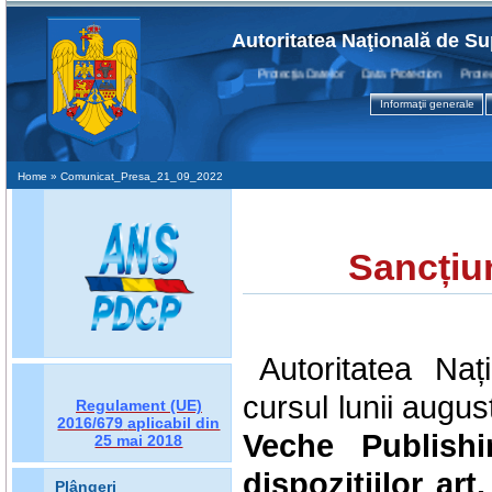
Autoritatea Naţională de Su
Protecţia Datelor Data Protection Protectio
Informaţii generale
Home
» Comunicat_Presa_21_09_2022
Sancțiu
Autoritatea Na
cursul lunii augus
Regulament (UE)
2016/679
aplicabil din
Veche Publish
25 mai 2018
dispozițiilor
art.
Plângeri