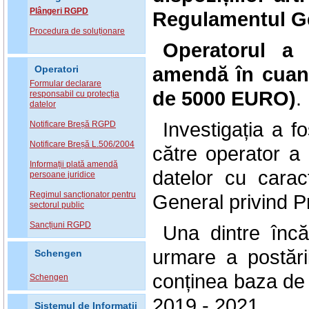
Plângeri RGPD
Regulamentul Gen
Procedura de soluționare
Operatorul a 
amendă în cuan
Operatori
Formular declarare
de 5000 EURO)
.
responsabil cu protecția
datelor
Investigația a f
Notificare Breșă RGPD
Notificare Breșă L.506/2004
către operator a u
Informații plată amendă
datelor cu carac
persoane juridice
Regimul sancționator pentru
General privind Pr
sectorul public
Sancțiuni RGPD
Una dintre încăl
urmare a postări
Schengen
conținea baza de d
Schengen
2019 - 2021.
Sistemul de Informatii