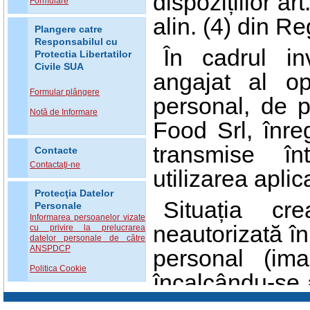
dispozițiilor art.
Formulare
alin. (4) din R
Plangere catre
Responsabilul cu
În cadrul in
Protectia Libertatilor
Civile SUA
angajat al op
Formular plângere
personal, de 
Notă de Informare
Food Srl, înreg
transmise în
Contacte
Contactaţi-ne
utilizarea apl
Protecţia Datelor
Situația c
Personale
Informarea persoanelor vizate
neautorizată în
cu privire la prelucrarea
datelor personale de către
ANSPDCP
personal (im
Politica Cookie
încalcându-se as
b), art. 32 ali