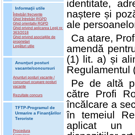
identitate, ad
Informaţii utile
naștere și poză
Întrebări frecvente
Ghid întrebări RGPD
ale persoanelo
Ghid orientativ RGPD
Ghid privind aplicarea Legii nr.
363/2018
Ca atare, Prof
Ghid privind asociațiile de
proprietari
amendă pentru î
Legături utile
(1) lit. a) și al
Anunţuri posturi
Regulamentul 
vacante/concursuri
Anunturi posturi vacante /
Pe de altă p
concursuri ocupare posturi
vacante
către Profi R
Rezultate concurs
încălcare a sec
TFTP-Programul de
în temeiul Re
Urmarire a Finanţărilor
Teroriste
aplicat un a
Procedura