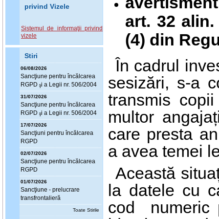
avertisment
privind Vizele
art. 32 alin. 
Sistemul de informaţii privind
(4) din
Regu
vizele
Stiri
În cadrul inve
06/08/2026
Sanc
ţ
iune pentru încălcarea
sesizări, s-a 
RGPD
i a Legii nr. 506/2004
ş
transmis copii
31/07/2026
Sanc
ţ
iune pentru încălcarea
multor angajaț
RGPD
i a Legii nr. 506/2004
ş
17/07/2026
care presta anu
Sanc
ţ
iuni pentru încălcarea
RGPD
a avea temei le
02/07/2026
Sanc
ţ
iune pentru încălcarea
Această situa
RGPD
01/07/2026
la datele cu 
Sanc
ţ
iune - prelucrare
transfrontalieră
cod numeric p
Toate Stirile