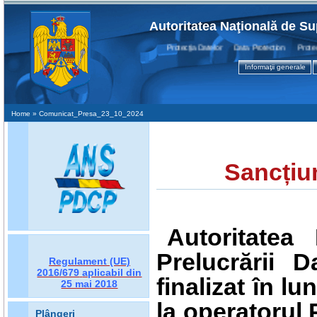
Autoritatea Naţională de Su
Protecţia Datelor Data Protection Protection
Informaţii generale
Home
» Comunicat_Presa_23_10_2024
Sancțiu
Autoritatea
Prelucrării 
Regulament (UE)
2016/679
aplicabil din
finalizat în l
25 mai 2018
la operatorul
Plângeri