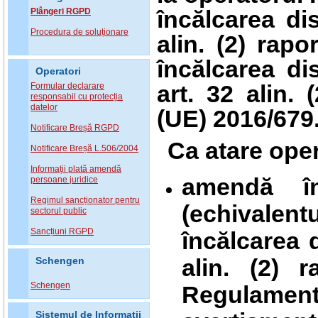
încălcarea dis
Plângeri RGPD
Procedura de soluționare
alin. (2) rapo
încălcarea disp
Operatori
art. 32 alin. (
Formular declarare
responsabil cu protecția
datelor
(UE) 2016/679
Notificare Breșă RGPD
Ca atare oper
Notificare Breșă L.506/2004
Informații plată amendă
amendă î
persoane juridice
Regimul sancționator pentru
(echivalent
sectorul public
Sancțiuni RGPD
încălcarea d
alin. (2) r
Schengen
Schengen
Regulament
Sistemul de Informatii