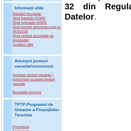
32 din Regula
Informaţii utile
Datelor
.
Întrebări frecvente
Ghid întrebări RGPD
Ghid orientativ RGPD
Ghid privind aplicarea Legii nr.
363/2018
Ghid privind asociațiile de
proprietari
Legături utile
Anunţuri posturi
vacante/concursuri
Anunturi posturi vacante /
concursuri ocupare posturi
vacante
Rezultate concurs
TFTP-Programul de
Urmarire a Finanţărilor
Teroriste
Procedura