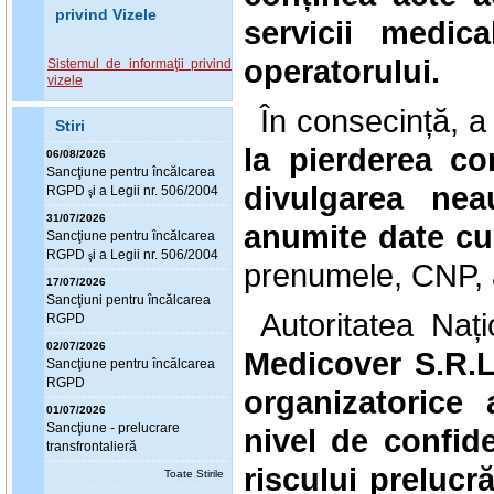
privind Vizele
servicii medica
operatorului.
Sistemul de informaţii privind
vizele
În consecință, a
Stiri
la pierderea con
06/08/2026
Sanc
ţ
iune pentru încălcarea
divulgarea nea
RGPD
i a Legii nr. 506/2004
ş
31/07/2026
anumite date cu
Sanc
ţ
iune pentru încălcarea
RGPD
i a Legii nr. 506/2004
ş
prenumele, CNP,
17/07/2026
Sanc
ţ
iuni pentru încălcarea
Autoritatea Na
RGPD
02/07/2026
Medicover S.R.L
Sanc
ţ
iune pentru încălcarea
RGPD
organizatorice 
01/07/2026
Sanc
ţ
iune - prelucrare
nivel de confide
transfrontalieră
riscului prelucră
Toate Stirile