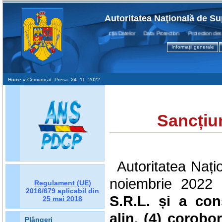
Autoritatea Naţională de Su
Protecţia Datelor Data Protection Protection des Do
Informaţii generale
Home
» Comunicat_Presa_24_11_2022
Sancțiu
Autoritatea Nați
noiembrie 2022 o
Regulament (UE)
2016/679
aplicabil din
S.R.L.
și
a
con
25 mai 2018
alin. (4) corobora
Plângeri