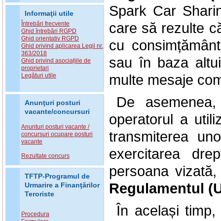
Spark Car Shari
Informaţii utile
care să rezulte că
Întrebări frecvente
Ghid întrebări RGPD
Ghid orientativ RGPD
cu consimțământu
Ghid privind aplicarea Legii nr.
363/2018
sau în baza altu
Ghid privind asociațiile de
proprietari
multe mesaje com
Legături utile
De asemenea, î
Anunţuri posturi
vacante/concursuri
operatorul a util
Anunturi posturi vacante /
transmiterea un
concursuri ocupare posturi
vacante
exercitarea dre
Rezultate concurs
persoana vizată,
TFTP-Programul de
Regulamentul (U
Urmarire a Finanţărilor
Teroriste
În același timp, 
Procedura