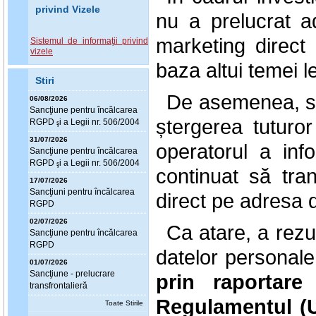
privind Vizele
nu a prelucrat a
marketing direct 
Sistemul de informaţii privind
vizele
baza altui temei l
Stiri
De asemenea, s-a
06/08/2026
Sanc
ţ
iune pentru încălcarea
ștergerea tuturor
RGPD
i a Legii nr. 506/2004
ş
31/07/2026
operatorul a inf
Sanc
ţ
iune pentru încălcarea
RGPD
i a Legii nr. 506/2004
ş
continuat să tr
17/07/2026
Sanc
ţ
iuni pentru încălcarea
direct pe adresa 
RGPD
02/07/2026
Ca atare, a rezul
Sanc
ţ
iune pentru încălcarea
RGPD
datelor personal
01/07/2026
Sanc
ţ
iune - prelucrare
prin raportare
transfrontalieră
Regulamentul (U
Toate Stirile