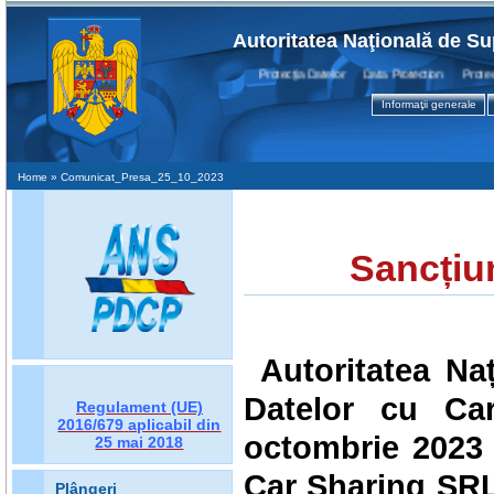
Autoritatea Naţională de Su
Protecţia Datelor Data Protection Protection
Informaţii generale
Home
» Comunicat_Presa_25_10_2023
Sancțiu
Autoritatea Na
Datelor cu Car
Regulament (UE)
2016/679
aplicabil din
octombrie 2023 
25 mai 2018
Car Sharing SRL 
Plângeri