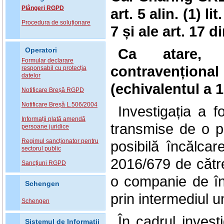
Plângeri RGPD
art. 5 alin. (1) lit
Procedura de soluționare
7 și ale art. 17
Ca atare, 
Operatori
Formular declarare
contravențional
responsabil cu protecția
datelor
(echivalentul a 
Notificare Breșă RGPD
Notificare Breșă L.506/2004
Investigația a 
Informații plată amendă
transmise de o p
persoane juridice
Regimul sancționator pentru
posibilă încălcar
sectorul public
2016/679 de cătr
Sancțiuni RGPD
o companie de înc
Schengen
prin intermediul un
Schengen
În cadrul invest
Sistemul de Informatii