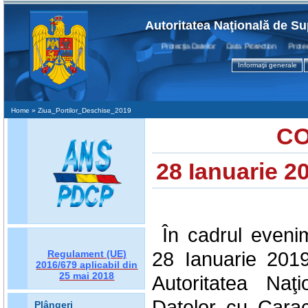
Autoritatea Naţională de Su
Protecţia Datelor Data Protection Protectio
Informaţii generale
Home
» Ziua_Portilor_Deschise_2019
CO
28 Ianuarie 
În cadrul evenim
28 Ianuarie 2019
Regulament (UE)
2016/679
aplicabil din
25 mai 2018
Autoritatea Naţ
Datelor cu Carac
Plângeri