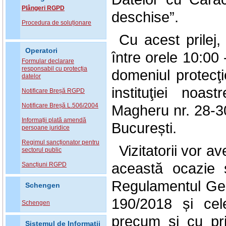
Plângeri RGPD
deschise”.
Procedura de soluționare
Cu acest prilej,
Operatori
între orele 10:00
Formular declarare
responsabil cu protecția
domeniul protecţi
datelor
instituţiei noa
Notificare Breșă RGPD
Notificare Breșă L.506/2004
Magheru nr. 28-30
Informații plată amendă
București.
persoane juridice
Regimul sancționator pentru
Vizitatorii vor 
sectorul public
această ocazie ş
Sancțiuni RGPD
Regulamentul Gene
Schengen
190/2018 și cele
Schengen
precum și cu priv
Sistemul de Informatii