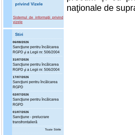
privind Vizele
naţionale de sup
Sistemul de informaţii privind
vizele
Stiri
06/08/2026
Sanc
ţ
iune pentru încălcarea
RGPD
i a Legii nr. 506/2004
ş
31/07/2026
Sanc
ţ
iune pentru încălcarea
RGPD
i a Legii nr. 506/2004
ş
17/07/2026
Sanc
ţ
iuni pentru încălcarea
RGPD
02/07/2026
Sanc
ţ
iune pentru încălcarea
RGPD
01/07/2026
Sanc
ţ
iune - prelucrare
transfrontalieră
Toate Stirile