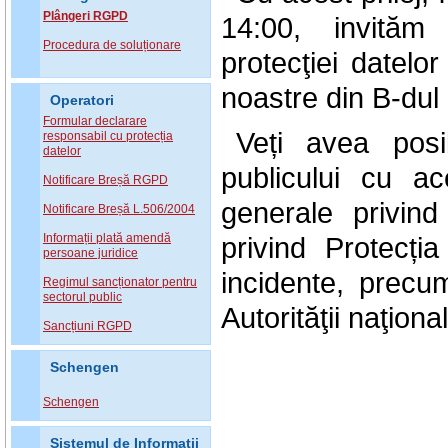
Plângeri RGPD
14:00, invităm
Procedura de soluționare
protecţiei datelor
noastre din B-dul
Operatori
Formular declarare
Veți avea posi
responsabil cu protecția
datelor
publicului cu a
Notificare Breșă RGPD
generale privin
Notificare Breșă L.506/2004
Informații plată amendă
privind Protecți
persoane juridice
incidente, precum
Regimul sancționator pentru
sectorul public
Autorităţii naţion
Sancțiuni RGPD
Schengen
Schengen
Sistemul de Informatii