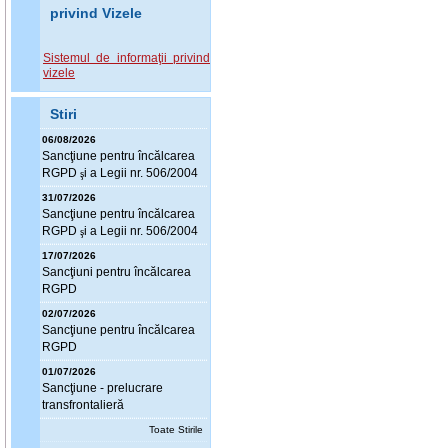
privind Vizele
Sistemul de informaţii privind
vizele
Stiri
06/08/2026
Sanc
ţ
iune pentru încălcarea
RGPD
i a Legii nr. 506/2004
ş
31/07/2026
Sanc
ţ
iune pentru încălcarea
RGPD
i a Legii nr. 506/2004
ş
17/07/2026
Sanc
ţ
iuni pentru încălcarea
RGPD
02/07/2026
Sanc
ţ
iune pentru încălcarea
RGPD
01/07/2026
Sanc
ţ
iune - prelucrare
transfrontalieră
Toate Stirile