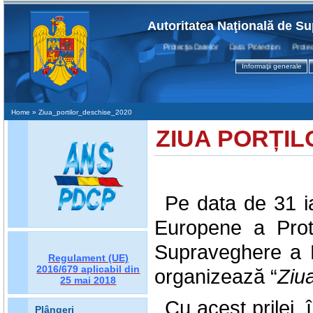
Autoritatea Naţională de Su
Protecţia Datelor Data Protection Protection
Informaţii generale
Home
» Ziua_portilor_deschise_2020
ZIUA PORȚILO
Pe data de 31 ia
Europene a Prote
Supraveghere a P
Regulament (UE)
2016/679
aplicabil din
organizează “
Ziua
25 mai 2018
Cu acest prilej, î
Plângeri