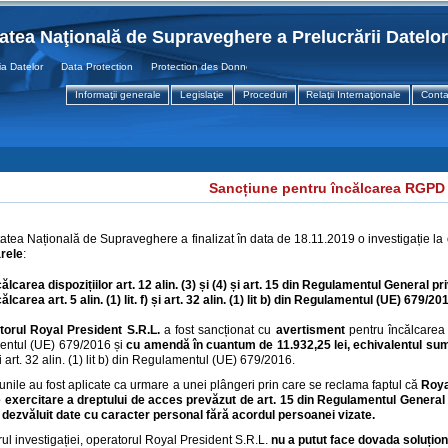
tatea Naţională de Supraveghere a Prelucrării Datelo
atelor Data Protection Protection des Donnees
Informaţii generale
Legislaţie
Proceduri
Relaţii Internaţionale
Conta
Sancțiune pentru încălcarea RGPD
tatea Națională de Supraveghere a finalizat în data de 18.11.2019 o investigație la
rele
:
călcarea dispozițiilor art. 12 alin. (3) și (4) și art. 15 din Regulamentul General p
ălcarea art. 5 alin. (1) lit. f) și art. 32 alin. (1) lit b) din Regulamentul (UE) 679/20
torul Royal President S.R.L.
a fost sancționat cu
avertisment
pentru încălcarea p
ntul (UE) 679/2016 și
cu amendă în cuantum de 11.932,25 lei, echivalentul s
) și art. 32 alin. (1) lit b) din Regulamentul (UE) 679/2016.
unile au fost aplicate ca urmare a unei plângeri prin care se reclama faptul că
Roya
e exercitare a dreptului de acces prevăzut de art. 15 din Regulamentul General 
 dezvăluit date cu caracter personal fără acordul persoanei vizate.
rul investigației, operatorul Royal President S.R.L.
nu a putut face dovada soluțion