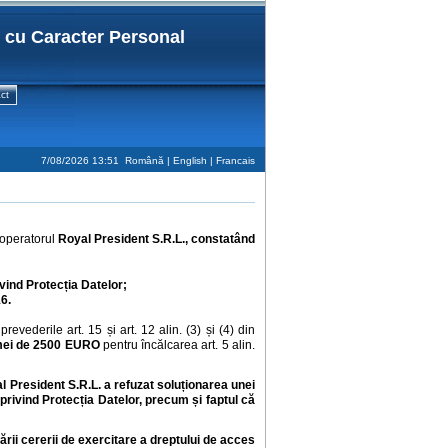
r cu Caracter Personal
ct
7/08/2026 13:51
Română |
English
|
Francais
 operatorul
Royal President S.R.L., constatând
rivind Protecția Datelor;
16.
revederile art. 15 și art. 12 alin. (3) și (4) din
umei de 2500 EURO
pentru încălcarea art. 5 alin.
l President S.R.L. a refuzat soluționarea unei
privind Protecția Datelor, precum și faptul că
ării cererii de exercitare a dreptului de acces