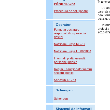
în termen
Plângeri RGPD
De ase
Procedura de soluționare
care să a
neautori
2016/679
Operatori
Totoda
protecția
Formular declarare
2016/679
responsabil cu protecția
datelor
Notificare Breșă RGPD
Notificare Breșă L.506/2004
Informații plată amendă
persoane juridice
Regimul sancționator pentru
sectorul public
Sancțiuni RGPD
Schengen
Schengen
Sistemul de Informatii