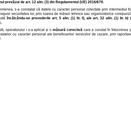
ul prevăzut de art. 12 alin. (3) din Regulamentul (UE) 2016/679.
menea, s-a constatat că datele cu caracter personal colectate prin intermediul fi
sigure securitatea lor, prin luarea de măsuri tehnice sau organizatorice corepunză
zată
încălcându-se prevederile art. 5 alin. (1) lit. f), ale art. 32 alin. (1) lit. 
,
tă, operatorului i s-a aplicat și o
măsură corectivă
care a constat în întocmirea 
 datelor cu caracter personal ale beneficiarilor serviciilor de cazare, prin raport
.