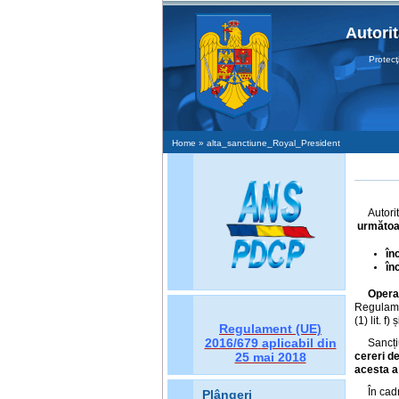
Autori
Protecţia D
Home
» alta_sanctiune_Royal_President
Autori
următoa
în
înc
Opera
Regulame
(1) lit. f
Regulament (UE)
2016/679
aplicabil din
Sancți
cereri d
25 mai 2018
acesta a
În cad
Plângeri