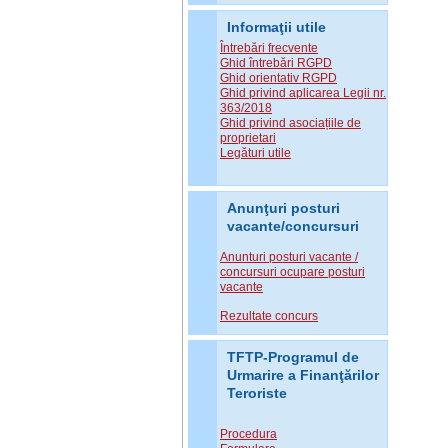
Informaţii utile
Întrebări frecvente
Ghid întrebări RGPD
Ghid orientativ RGPD
Ghid privind aplicarea Legii nr.
363/2018
Ghid privind asociațiile de
proprietari
Legături utile
Anunţuri posturi
vacante/concursuri
Anunturi posturi vacante /
concursuri ocupare posturi
vacante
Rezultate concurs
TFTP-Programul de
Urmarire a Finanţărilor
Teroriste
Procedura