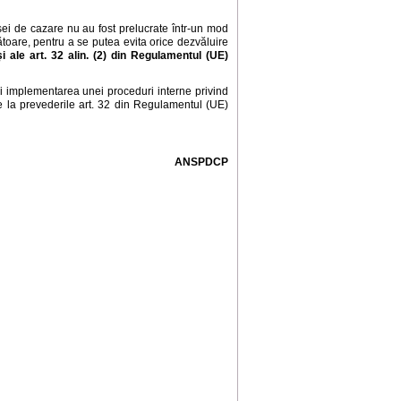
șei de cazare nu au fost prelucrate într-un mod
toare, pentru a se putea evita orice dezvăluire
b) și ale art. 32 alin. (2) din Regulamentul (UE)
și implementarea unei proceduri interne privind
are la prevederile art. 32 din Regulamentul (UE)
ANSPDCP