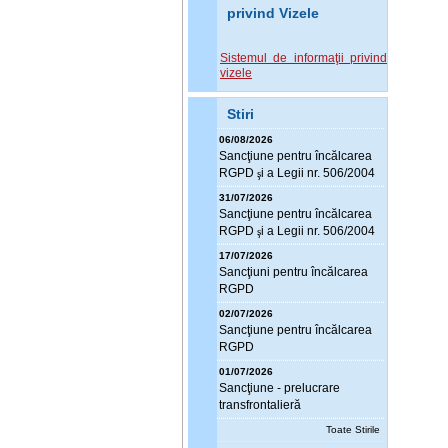
privind Vizele
Sistemul de informaţii privind
vizele
Stiri
06/08/2026
Sanc
ţ
iune pentru încălcarea
RGPD
i a Legii nr. 506/2004
ş
31/07/2026
Sanc
ţ
iune pentru încălcarea
RGPD
i a Legii nr. 506/2004
ş
17/07/2026
Sanc
ţ
iuni pentru încălcarea
RGPD
02/07/2026
Sanc
ţ
iune pentru încălcarea
RGPD
01/07/2026
Sanc
ţ
iune - prelucrare
transfrontalieră
Toate Stirile