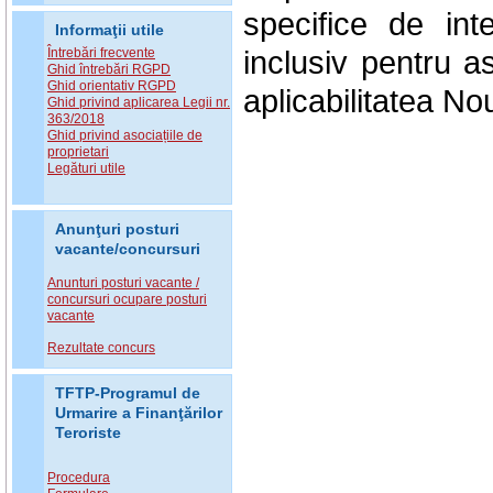
specifice de int
Informaţii utile
inclusiv pentru a
Întrebări frecvente
Ghid întrebări RGPD
Ghid orientativ RGPD
aplicabilitatea No
Ghid privind aplicarea Legii nr.
363/2018
Ghid privind asociațiile de
proprietari
Legături utile
Anunţuri posturi
vacante/concursuri
Anunturi posturi vacante /
concursuri ocupare posturi
vacante
Rezultate concurs
TFTP-Programul de
Urmarire a Finanţărilor
Teroriste
Procedura