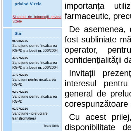
importanța util
privind Vizele
farmaceutic, precu
Sistemul de informaţii privind
vizele
De asemenea, d
Stiri
fost subliniate mă
06/08/2026
Sanc
ţ
iune pentru încălcarea
operator, pentr
RGPD
i a Legii nr. 506/2004
ş
confidențialității 
31/07/2026
Sanc
ţ
iune pentru încălcarea
RGPD
i a Legii nr. 506/2004
ş
Invitații preze
17/07/2026
Sanc
ţ
iuni pentru încălcarea
interesul pentr
RGPD
general de preluc
02/07/2026
Sanc
ţ
iune pentru încălcarea
corespunzătoare d
RGPD
01/07/2026
Sanc
ţ
iune - prelucrare
Cu acest prilej
transfrontalieră
disponibilitate 
Toate Stirile