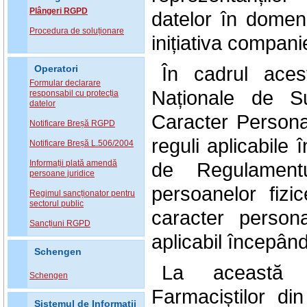
Plângeri RGPD
datelor în domeni
Procedura de soluționare
inițiativa compani
În cadrul acest
Operatori
Formular declarare
Naționale de Su
responsabil cu protecția
datelor
Caracter Personal
Notificare Breșă RGPD
reguli aplicabile
Notificare Breșă L.506/2004
Informații plată amendă
de Regulamentu
persoane juridice
persoanelor fizi
Regimul sancționator pentru
sectorul public
caracter persona
Sancțiuni RGPD
aplicabil începân
Schengen
La această re
Schengen
Farmaciștilor din
Sistemul de Informatii