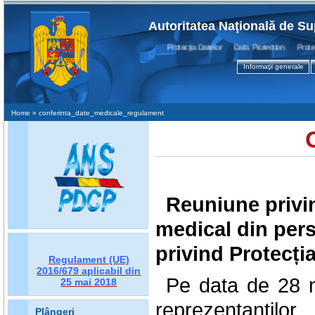
Autoritatea Naţională de Su
Protecţia Datelor Data Protection Protectio
Informaţii generale
Home
» conferinta_date_medicale_regulament
Reuniune privi
medical din per
privind Protecți
Regulament (UE)
2016/679
aplicabil din
Pe data de 28 n
25 mai 2018
reprezentanților
Plângeri