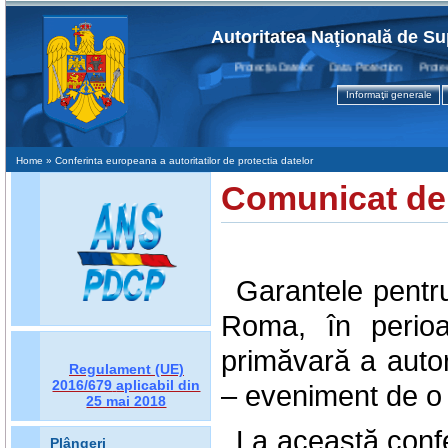
Autoritatea Naţională de Su
Protecţia Datelor Data Protection Protectio
Informaţii generale
Home
» Conferinta europeana a autoritatilor de protectia datelor
Comunicat de
Garantele pentru
Roma, în perio
primăvară a autor
Regulament (UE)
2016/679
aplicabil din
– eveniment de o 
25 mai 2018
La această confe
Plângeri