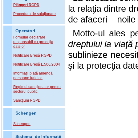
Plângeri RGPD
la relaţia dintre d
Procedura de soluționare
de afaceri – noile 
Motto-ul ales p
Operatori
Formular declarare
dreptului la viaţă
responsabil cu protecția
datelor
sublinieze necesi
Notificare Breșă RGPD
şi la protecţia dat
Notificare Breșă L.506/2004
Informații plată amendă
persoane juridice
Regimul sancționator pentru
sectorul public
Sancțiuni RGPD
Schengen
Schengen
Sistemul de Informatii