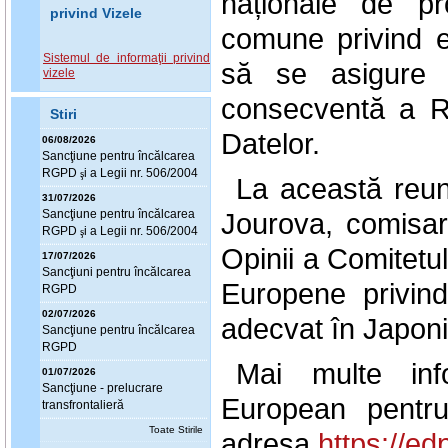
naționale de prot
privind Vizele
comune privind e
Sistemul de informaţii privind
să se asigure u
vizele
consecventă a Re
Stiri
Datelor.
06/08/2026
Sanc
ţ
iune pentru încălcarea
RGPD
i a Legii nr. 506/2004
ş
La această reun
31/07/2026
Sanc
ţ
iune pentru încălcarea
Jourova, comisar
RGPD
i a Legii nr. 506/2004
ş
Opinii a Comitetul
17/07/2026
Sanc
ţ
iuni pentru încălcarea
Europene privind
RGPD
02/07/2026
adecvat în Japoni
Sanc
ţ
iune pentru încălcarea
RGPD
Mai multe info
01/07/2026
Sanc
ţ
iune - prelucrare
European pentru
transfrontalieră
Toate Stirile
adresa
https://e