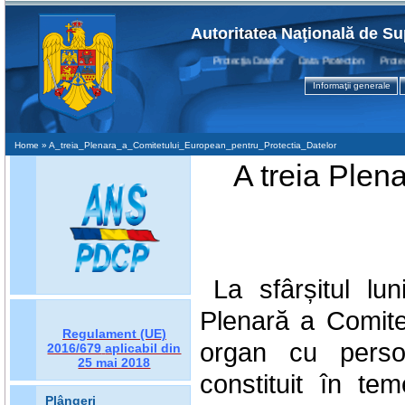
Autoritatea Naţională de Su
Protecţia Datelor Data Protection Protectio
Informaţii generale
Home
» A_treia_Plenara_a_Comitetului_European_pentru_Protectia_Datelor
A treia Plen
La sfârșitul lu
Plenară a Comite
Regulament (UE)
organ cu person
2016/679
aplicabil din
25 mai 2018
constituit în te
Plângeri