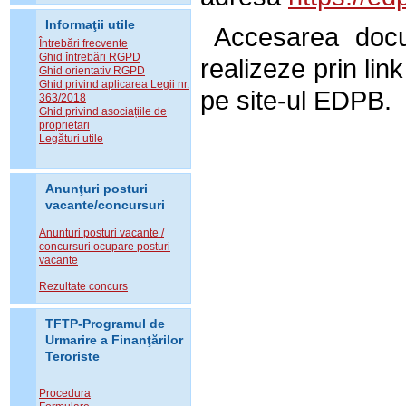
Informaţii utile
Accesarea doc
Întrebări frecvente
Ghid întrebări RGPD
realizeze prin li
Ghid orientativ RGPD
Ghid privind aplicarea Legii nr.
pe site-ul EDPB.
363/2018
Ghid privind asociațiile de
proprietari
Legături utile
Anunţuri posturi
vacante/concursuri
Anunturi posturi vacante /
concursuri ocupare posturi
vacante
Rezultate concurs
TFTP-Programul de
Urmarire a Finanţărilor
Teroriste
Procedura