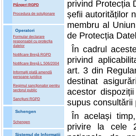
privind Protecția
Plângeri RGPD
șefii autoritățilo
Procedura de soluționare
membru al Uniuni
Operatori
de Protecția 
Formular declarare
responsabil cu protecția
datelor
În cadrul aceste
Notificare Breșă RGPD
privind aplicabili
Notificare Breșă L.506/2004
art. 3 din Regula
Informații plată amendă
persoane juridice
destinat asigurăr
Regimul sancționator pentru
acestor dispoziții
sectorul public
Sancțiuni RGPD
supus consultării 
Schengen
În același timp
Schengen
privire la cele 
Sistemul de Informatii