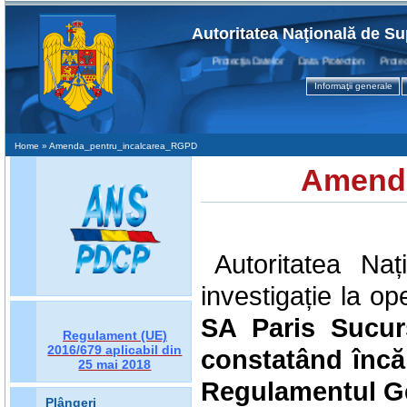
Autoritatea Naţională de Su
Protecţia Datelor Data Protection Protection
Informaţii generale
Home
» Amenda_pentru_incalcarea_RGPD
Amendă
Autoritatea Na
investigație la op
SA
Paris Sucur
Regulament (UE)
2016/679
aplicabil din
constatând încălc
25 mai 2018
Regulamentul Gen
Plângeri