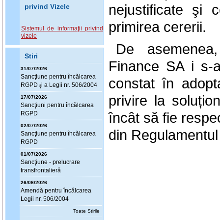
nejustificate şi 
privind Vizele
primirea cererii.
Sistemul de informaţii privind
vizele
De asemenea, 
Stiri
Finance SA i s-a
31/07/2026
Sanc
ţ
iune pentru încălcarea
constat în adopta
RGPD
i a Legii nr. 506/2004
ş
privire la soluțio
17/07/2026
Sanc
ţ
iuni pentru încălcarea
încât să fie respe
RGPD
02/07/2026
din Regulamentul
Sanc
ţ
iune pentru încălcarea
RGPD
01/07/2026
Sanc
ţ
iune - prelucrare
transfrontalieră
26/06/2026
Amendă pentru încălcarea
Legii nr. 506/2004
Toate Stirile