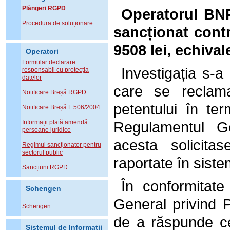
Plângeri RGPD
Operatorul BN
Procedura de soluționare
sancționat cont
9508 lei, echiva
Operatori
Formular declarare
Investigația s-
responsabil cu protecția
datelor
care se reclam
Notificare Breșă RGPD
petentului în te
Notificare Breșă L.506/2004
Informații plată amendă
Regulamentul Ge
persoane juridice
acesta solicita
Regimul sancționator pentru
sectorul public
raportate în siste
Sancțiuni RGPD
În conformitate
Schengen
General privind P
Schengen
de a răspunde cer
Sistemul de Informatii