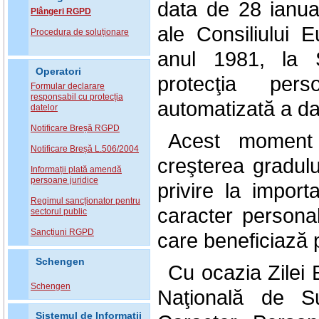
data de 28 ianua
Plângeri RGPD
ale Consiliului 
Procedura de soluționare
anul 1981, la 
Operatori
protecţia pers
Formular declarare
responsabil cu protecția
automatizată a da
datelor
Notificare Breșă RGPD
Acest moment c
Notificare Breșă L.506/2004
creşterea gradulu
Informații plată amendă
persoane juridice
privire la import
Regimul sancționator pentru
caracter personal
sectorul public
Sancțiuni RGPD
care beneficiază 
Schengen
Cu ocazia Zilei 
Schengen
Naţională de Su
Sistemul de Informatii