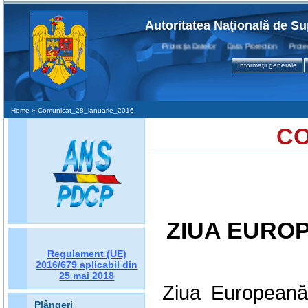
Autoritatea Naţională de Su
Protecţia Datelor Data Protection Protectio
Informaţii generale
Home
» Comunicat_28_ianuarie_2016
CO
ZIUA EURO
Regulament (UE)
2016/679
aplicabil din
25 mai 2018
Ziua Europeană
Plângeri