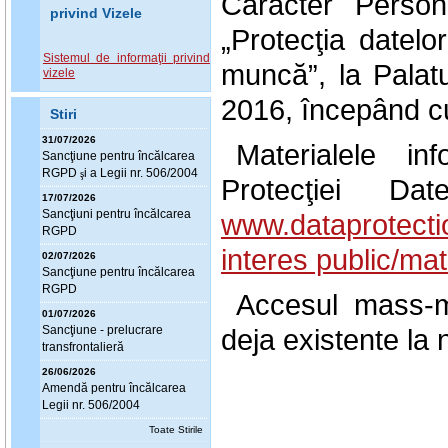
Caracter Perso
privind Vizele
„Protecţia datelor
Sistemul de informaţii privind
muncă”, la Palat
vizele
2016, începând cu
Stiri
31/07/2026
Materialele in
Sanc
ţ
iune pentru încălcarea
RGPD
i a Legii nr. 506/2004
ş
Protecţiei Da
17/07/2026
Sanc
ţ
iuni pentru încălcarea
www.dataprotecti
RGPD
interes public/mat
02/07/2026
Sanc
ţ
iune pentru încălcarea
RGPD
Accesul mass-m
01/07/2026
Sanc
ţ
iune - prelucrare
deja existente la 
transfrontalieră
26/06/2026
Amendă pentru încălcarea
Legii nr. 506/2004
Toate Stirile