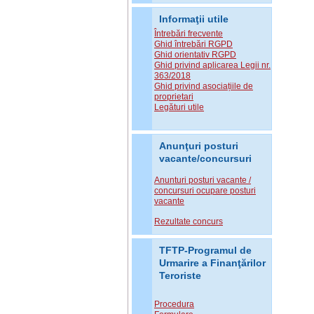
Informaţii utile
Întrebări frecvente
Ghid întrebări RGPD
Ghid orientativ RGPD
Ghid privind aplicarea Legii nr.
363/2018
Ghid privind asociațiile de
proprietari
Legături utile
Anunţuri posturi
vacante/concursuri
Anunturi posturi vacante /
concursuri ocupare posturi
vacante
Rezultate concurs
TFTP-Programul de
Urmarire a Finanţărilor
Teroriste
Procedura