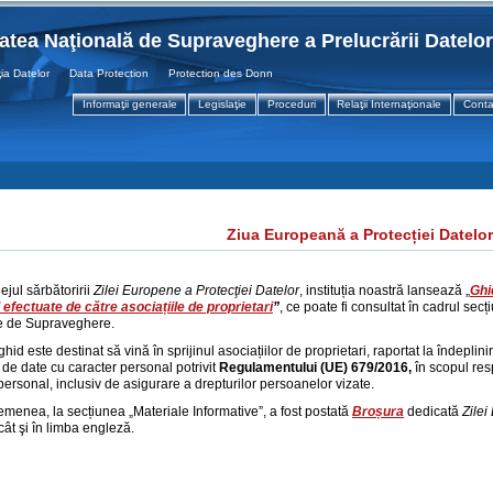
tatea Naţională de Supraveghere a Prelucrării Datelo
atelor Data Protection Protection des Donnees
Informaţii generale
Legislaţie
Proceduri
Relaţii Internaţionale
Conta
Ziua Europeană a Protecției Datelor
ejul sărbătoririi
Zilei Europene a Protecţiei Datelor
, instituția noastră lansează „
Ghi
efectuate de către asociațiile de proprietari
”
, ce poate fi consultat în cadrul secțiu
e de Supraveghere.
hid este destinat să vină în sprijinul asociațiilor de proprietari, raportat la îndeplini
 de date cu caracter personal potrivit
Regulamentului (UE) 679/2016,
în scopul res
personal, inclusiv de asigurare a drepturilor persoanelor vizate.
menea, la secțiunea „Materiale Informative”, a fost postată
Broșura
dedicată
Zilei
ât şi în limba engleză.