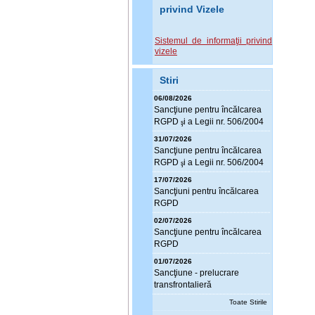
privind Vizele
Sistemul de informaţii privind
vizele
Stiri
06/08/2026
Sanc
ţ
iune pentru încălcarea
RGPD
i a Legii nr. 506/2004
ş
31/07/2026
Sanc
ţ
iune pentru încălcarea
RGPD
i a Legii nr. 506/2004
ş
17/07/2026
Sanc
ţ
iuni pentru încălcarea
RGPD
02/07/2026
Sanc
ţ
iune pentru încălcarea
RGPD
01/07/2026
Sanc
ţ
iune - prelucrare
transfrontalieră
Toate Stirile