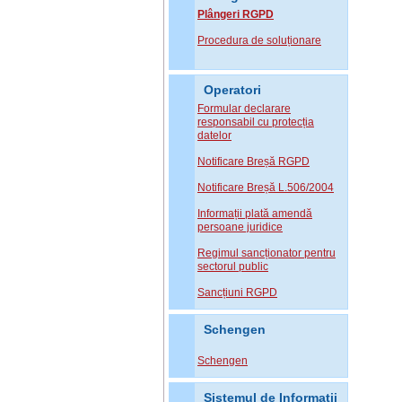
Plângeri RGPD
Procedura de soluționare
Operatori
Formular declarare
responsabil cu protecția
datelor
Notificare Breșă RGPD
Notificare Breșă L.506/2004
Informații plată amendă
persoane juridice
Regimul sancționator pentru
sectorul public
Sancțiuni RGPD
Schengen
Schengen
Sistemul de Informatii