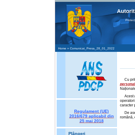
Autori
Protecţia D
Home
» Comunicat_Presa_28_01_2022
Cu pril
personal 
Național
Acest g
operatori
caracter 
Regulament (UE)
De ase
2016/679
aplicabil din
română, c
25 mai 2018
Plângeri