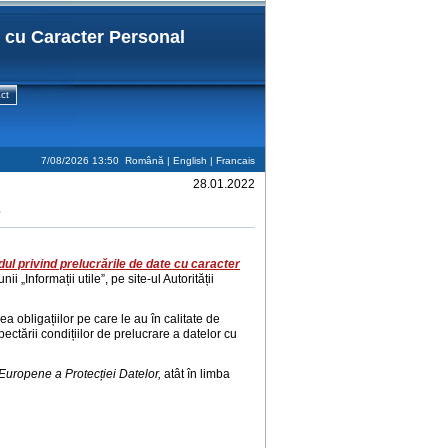
r cu Caracter Personal
ct
7/08/2026 13:50
Română |
English
|
Francais
28.01.2022
dul privind prelucrările de date cu caracter
nii „Informații utile”, pe site-ul Autorității
rea obligațiilor pe care le au în calitate de
pectării condițiilor de prelucrare a datelor cu
 Europene a Protecției Datelor,
atât în limba