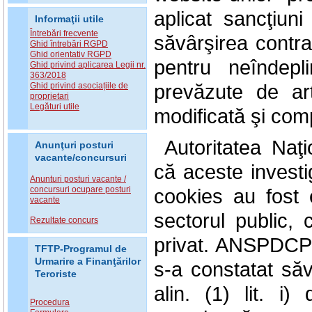
aplicat sancţiun
Informaţii utile
Întrebări frecvente
săvârşirea contrav
Ghid întrebări RGPD
Ghid orientativ RGPD
pentru neîndepl
Ghid privind aplicarea Legii nr.
363/2018
prevăzute de ar
Ghid privind asociațiile de
proprietari
Legături utile
modificată şi com
Autoritatea Na
Anunţuri posturi
vacante/concursuri
că aceste investig
Anunturi posturi vacante /
concursuri ocupare posturi
cookies au fost e
vacante
sectorul public, c
Rezultate concurs
privat. ANSPDCP 
TFTP-Programul de
Urmarire a Finanţărilor
s-a constatat săv
Teroriste
alin. (1) lit. i
Procedura