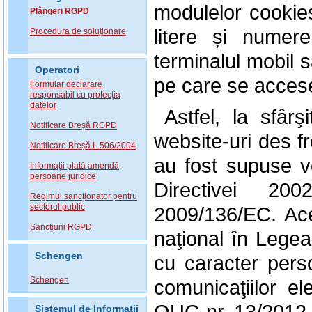
modulelor cookies
Plângeri RGPD
litere și numer
Procedura de soluționare
terminalul mobil s
Operatori
pe care se accese
Formular declarare
responsabil cu protecția
datelor
Astfel, la sfâ
Notificare Breșă RGPD
website-uri des fr
Notificare Breșă L.506/2004
au fost supuse ve
Informații plată amendă
persoane juridice
Directivei 200
Regimul sancționator pentru
sectorul public
2009/136/EC. Ace
Sancțiuni RGPD
naţional în Legea
Schengen
cu caracter person
Schengen
comunicaţiilor el
OUG nr. 13/2012.
Sistemul de Informatii