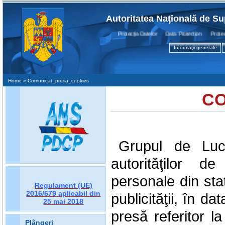
Autoritatea Naţională de Su
Protecţia Datelor Data Protection Protectio
Informaţii generale
Home
» Comunicat_presa_cookies
CO
Grupul de Lucr
autorităţilor d
personale din st
Regulament (UE)
2016/679
aplicabil din
publicităţii, în 
25 mai 2018
presă referitor la
Plângeri