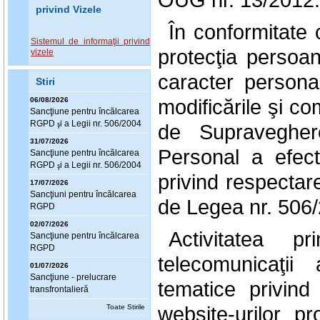
privind Vizele
În conformitate 
Sistemul de informaţii privind
protecţia persoan
vizele
caracter personal
Stiri
modificările şi co
06/08/2026
Sanc
ţ
iune pentru încălcarea
RGPD
i a Legii nr. 506/2004
ş
de Supravegher
31/07/2026
Personal a efect
Sanc
ţ
iune pentru încălcarea
RGPD
i a Legii nr. 506/2004
ş
privind respectare
17/07/2026
Sanc
ţ
iuni pentru încălcarea
de Legea nr. 506/
RGPD
02/07/2026
Activitatea pr
Sanc
ţ
iune pentru încălcarea
RGPD
telecomunicaţii
01/07/2026
Sanc
ţ
iune - prelucrare
tematice privind
transfrontalieră
website-urilor pr
Toate Stirile