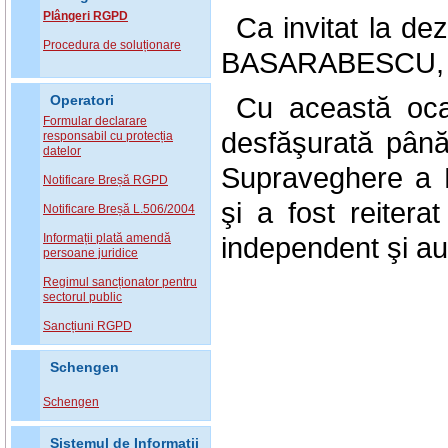
Plângeri RGPD
Ca invitat la d
Procedura de soluționare
BASARABESCU, pre
Cu această ocaz
Operatori
Formular declarare
desfăşurată până
responsabil cu protecția
datelor
Supraveghere a P
Notificare Breșă RGPD
şi a fost reitera
Notificare Breșă L.506/2004
Informații plată amendă
independent şi aut
persoane juridice
Regimul sancționator pentru
sectorul public
Sancțiuni RGPD
Schengen
Schengen
Sistemul de Informatii