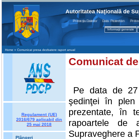
Autoritatea Naţională de Su
Protecţia Datelor Data Protection Protectio
Informaţii generale
Home
» Comunicat presa dezbatere raport anual
Comunicat de
Pe data de 27 
şedinţei în plen
prezentate, în 
Regulament (UE)
2016/679
aplicabil din
rapoartele de a
25 mai 2018
Supraveghere a Pr
Plângeri