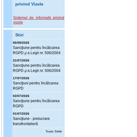
privind Vizele
Sistemul de informaţii privind
vizele
Stiri
06/08/2026
Sanc
ţ
iune pentru încălcarea
RGPD
i a Legii nr. 506/2004
ş
31/07/2026
Sanc
ţ
iune pentru încălcarea
RGPD
i a Legii nr. 506/2004
ş
17/07/2026
Sanc
ţ
iuni pentru încălcarea
RGPD
02/07/2026
Sanc
ţ
iune pentru încălcarea
RGPD
01/07/2026
Sanc
ţ
iune - prelucrare
transfrontalieră
Toate Stirile