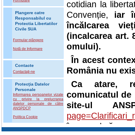
Formulare
cotidian la libert
Convenție,
iar 
Plangere catre
Responsabilul cu
încălcarea vie
Protectia Libertatilor
Civile SUA
(incalcarea art.
Formular plângere
omului).
Notă de Informare
În acest contex
Contacte
România nu exist
Contactaţi-ne
Ca atare, re
Protecţia Datelor
Personale
comunicatul de 
Informarea persoanelor vizate
cu privire la prelucrarea
site-ul ANS
datelor personale de către
ANSPDCP
page=Clarificari
Politica Cookie
în sensul că: