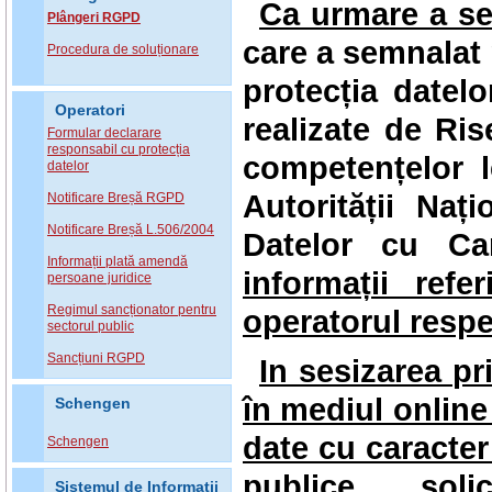
Ca
urmare a ses
Plângeri RGPD
care a semnalat p
Procedura de soluționare
protecția datelo
Operatori
realizate de Ris
Formular declarare
responsabil cu protecția
competențelor l
datelor
Autorității Naț
Notificare Breșă RGPD
Notificare Breșă L.506/2004
Datelor cu Ca
Informații plată amendă
informații refe
persoane juridice
Regimul sancționator pentru
operatorul respe
sectorul public
Sancțiuni RGPD
In sesizarea pr
în mediul online
Schengen
date cu caracter
Schengen
publice
, solic
Sistemul de Informatii