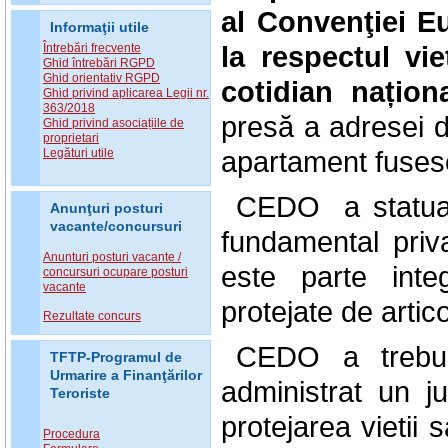
al Convenţiei E
Informaţii utile
la respectul vie
Întrebări frecvente
Ghid întrebări RGPD
Ghid orientativ RGPD
cotidian națion
Ghid privind aplicarea Legii nr.
363/2018
presă a adresei do
Ghid privind asociațiile de
proprietari
apartament fusese
Legături utile
CEDO a statuat 
Anunţuri posturi
vacante/concursuri
fundamental privat
Anunturi posturi vacante /
este parte inte
concursuri ocupare posturi
vacante
protejate de artico
Rezultate concurs
CEDO a trebui
TFTP-Programul de
Urmarire a Finanţărilor
administrat un ju
Teroriste
protejarea vietii s
Procedura