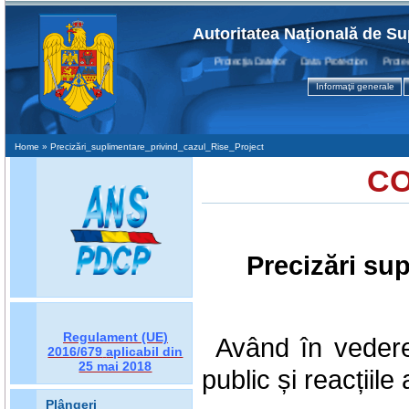
Autoritatea Naţională de Su
Protecţia Datelor Data Protection Protection
Informaţii generale
Home
» Precizări_suplimentare_privind_cazul_Rise_Project
CO
Precizări sup
Regulament (UE)
Având în vedere 
2016/679
aplicabil din
25 mai 2018
public și reacțiil
Plângeri