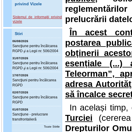
privind Vizele
reglementăril
prelucrării datel
Sistemul de informaţii privind
vizele
În acest cont
Stiri
postarea public
06/08/2026
Sanc
ţ
iune pentru încălcarea
obținerii acest
RGPD
i a Legii nr. 506/2004
ş
31/07/2026
esențiale (...
Sanc
ţ
iune pentru încălcarea
RGPD
i a Legii nr. 506/2004
ş
Teleorman”, apr
17/07/2026
Sanc
ţ
iuni pentru încălcarea
adresa Autorită
RGPD
să încalce secret
02/07/2026
Sanc
ţ
iune pentru încălcarea
RGPD
In același timp
01/07/2026
Sanc
ţ
iune - prelucrare
Turciei
(cererea
transfrontalieră
Drepturilor Omul
Toate Stirile