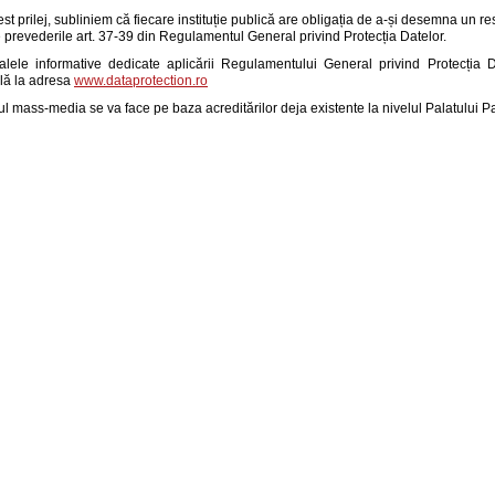
st prilej, subliniem că fiecare instituție publică are obligația de a-și desemna un 
 prevederile art. 37-39 din Regulamentul General privind Protecția Datelor.
alele informative dedicate aplicării Regulamentului General privind Protecția D
ilă la adresa
www.dataprotection.ro
l mass-media se va face pe baza acreditărilor deja existente la nivelul Palatului P