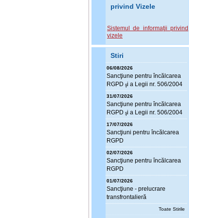
privind Vizele
Sistemul de informaţii privind
vizele
Stiri
06/08/2026
Sanc
ţ
iune pentru încălcarea
RGPD
i a Legii nr. 506/2004
ş
31/07/2026
Sanc
ţ
iune pentru încălcarea
RGPD
i a Legii nr. 506/2004
ş
17/07/2026
Sanc
ţ
iuni pentru încălcarea
RGPD
02/07/2026
Sanc
ţ
iune pentru încălcarea
RGPD
01/07/2026
Sanc
ţ
iune - prelucrare
transfrontalieră
Toate Stirile