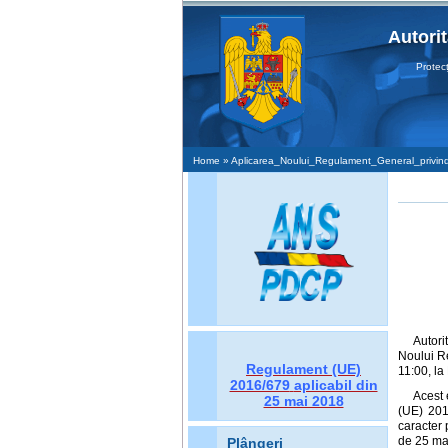
Autori
Protecţia D
Home
» Aplicarea_Noului_Regulament_General_privind_P
Autori
Noului Re
Regulament (UE)
11:00, la
2016/679
aplicabil din
Acest 
25 mai 2018
(UE) 201
caracter 
de 25 ma
Plângeri