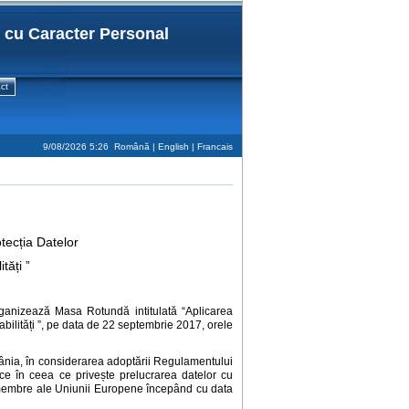
r cu Caracter Personal
ct
9/08/2026 5:26
Română |
English
|
Francais
tecția Datelor
tăți ”
ganizează Masa Rotundă intitulată “Aplicarea
abilități ”, pe data de 22 septembrie 2017, orele
România, în considerarea adoptării Regulamentului
ice în ceea ce privește prelucrarea datelor cu
ele membre ale Uniunii Europene începând cu data