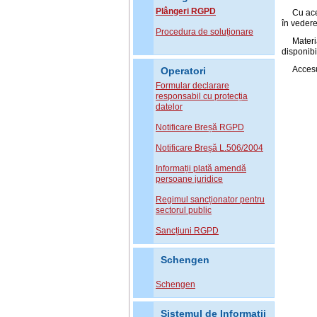
Plângeri RGPD
Cu ace
în vedere
Procedura de soluționare
Materi
disponib
Accesu
Operatori
Formular declarare
responsabil cu protecția
datelor
Notificare Breșă RGPD
Notificare Breșă L.506/2004
Informații plată amendă
persoane juridice
Regimul sancționator pentru
sectorul public
Sancțiuni RGPD
Schengen
Schengen
Sistemul de Informatii