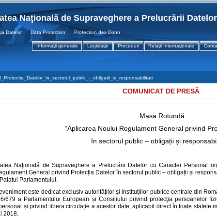
tatea Naţională de Supraveghere a Prelucrării Datelo
atelor Data Protection Protection des Donnees
Informaţii generale
Legislaţie
Proceduri
Relaţii Internaţionale
Conta
rotectia_Datelor_in_sectorul_public_-_obligatii_si_responsabilitati
COMUNICAT DE PRESĂ
Masa Rotundă
“Aplicarea Noului Regulament General privind Pro
în sectorul public – obligații și responsabili
tatea Naţională de Supraveghere a Prelucrării Datelor cu Caracter Personal or
gulament General privind Protecția Datelor în sectorul public – obligații și respons
 Palatul Parlamentului.
eveniment este dedicat exclusiv autorităților și instituțiilor publice centrale din 
6/679 a Parlamentului European și Consiliului privind protecţia persoanelor fiz
personal și privind libera circulație a acestor date, aplicabil direct în toate stat
i 2018.