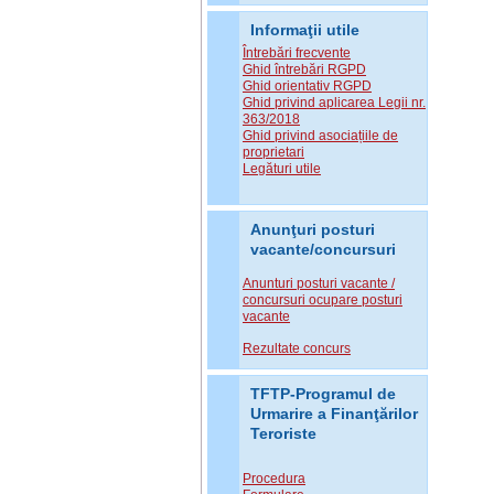
Informaţii utile
Întrebări frecvente
Ghid întrebări RGPD
Ghid orientativ RGPD
Ghid privind aplicarea Legii nr.
363/2018
Ghid privind asociațiile de
proprietari
Legături utile
Anunţuri posturi
vacante/concursuri
Anunturi posturi vacante /
concursuri ocupare posturi
vacante
Rezultate concurs
TFTP-Programul de
Urmarire a Finanţărilor
Teroriste
Procedura